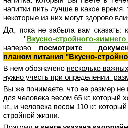
напитка, который Вы пьете в тече
напитки пить лучше в какое время, 
некоторые из них могут здорово вли
Да,
пока не забыла вам сказать: к
"
Вкусно-стройного-зим
наперво
посмотрите докум
планом питания "Вкусно-стройн
В нем обозначено
несколько важных
нужно учесть при определении раз
Вы же понимаете, что ее размер не
для человека весом 65 кг, который х
кг., и человека весом 110 кг, которы
стройной жизни.
Поэтому
в книге указана калорий