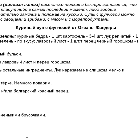
а (рисовая лапша)
настолько тонкая и быстро готовится, что 
 кладут либо в самый последний момент, либо вообще
ительно замочив и поломав на кусочки. Супы с фунчозой можно
с овощами и грибами, с мясом и с морепродуктами.
Куриный суп с фунчозой
от Оксаны Фандеры
иенты:
куриные бедра - 1 шт; картофель - 3-4 шт; лук репчатый - 1
зелень - по вкусу; лавровый лист - 1 шт;т перец черный горошком - 
ый бульон.
м лавровый лист и перец горошком.
ь остальные ингредиенты. Лук нарезаем не слишком мелко и
тёрке. Немного поварим.
и/или болгарский красный перец..
оненькими брусочками.