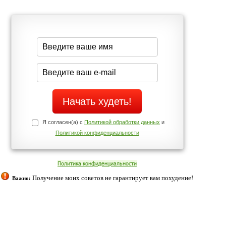
середине дня?
Да
Нет
Телефоны службы поддержки
+7 (909) 421-77-27
щих
о!
ованием cookies. Оставаясь с нами, вы соглашаетесь с нашей
 браузера.
Согласен
ательно вы
 фигуру и