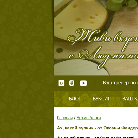
Ваш тренер по 
БЛОГ
БУКСИР
ВАШ К
Главная
/
Архив блога
Ах, какой супчик - от Оксаны Фандер