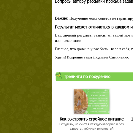
Вопросы автору рассылки просьба задав
Важно:
Получение моих советов не гарантиру
Результат может отличаться в каждом 
Ваш личный результат зависит от вашей мотив
из писем и книг.
Главное, что должно у вас быть - вера в себя,
Удачи! Искренне ваша Людмила Симиненко.
Твой ша
Тренинги по похудению
Как выстроить стройное питание
1
Похудеть, не считая каждую калорию и без
запрета любимых вкусностей