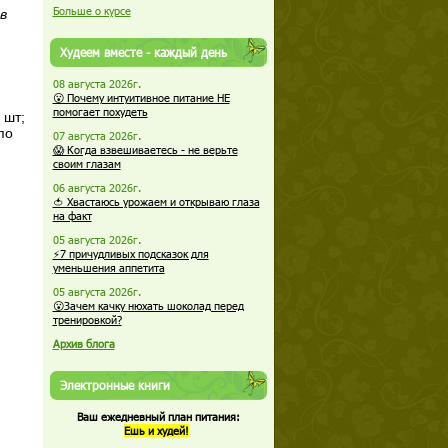
Больше о курсе
в
Худеем вместе - каждый день
08 августа 2026г.
😮 Почему интуитивное питание НЕ
помогает похудеть
 шт;
по
07 августа 2026г.
😱 Когда взвешиваетесь - не верьте
своим глазам
06 августа 2026г.
🍅 Хвастаюсь урожаем и открываю глаза
на факт
05 августа 2026г.
⚡7 причудливых подсказок для
уменьшения аппетита
05 августа 2026г.
😮Зачем качку нюхать шоколад перед
тренировкой?
Архив блога
Электронные книги
Ваш ежедневный план питания:
Ешь и худей!