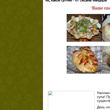
Ах, какой супчик - от Оксаны Фандера!
Напомню
супа! П
существ
День эт