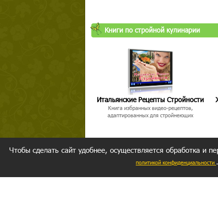
Книги по стройной кулинарии
Итальянские Рецепты Стройности
Книга избранных видео-рецептов,
адаптированных для стройнеющих
Чтобы сделать сайт удобнее, осуществляется обработка и пе
политикой конфиденциальности
Ваш резуль
следуете мо
Главное, 
желание за