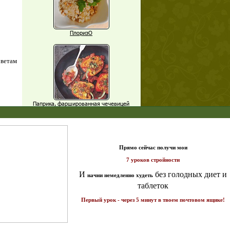
ПлоризО
оветам
Паприка, фаршированная чечевицей
X
т и
Рагу из баклажанов с нутом
Еще рецепты
ике!
а 7
Проверь себя
Часто ли вы чувствуете усталость в