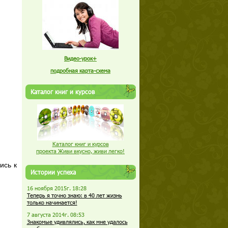
Видео-урок+
подробная карта-схема
Каталог книг и курсов
Каталог книг и курсов
проекта Живи вкусно, живи легко!
ись к
Истории успеха
16 ноября 2015г. 18:28
Теперь я точно знаю: в 40 лет жизнь
только начинается!
7 августа 2014г. 08:53
Знакомые удивлялись, как мне удалось