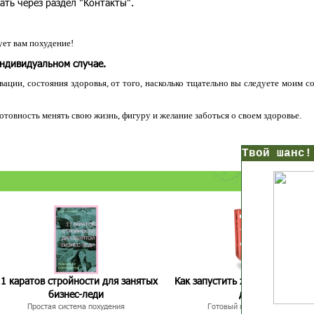
ать через раздел "Контакты".
ет вам похудение!
индивидуальном случае.
ации, состояния здоровья, от того, насколько тщательно вы следуете моим с
 готовность менять свою жизнь, фигуру и желание заботься о своем здоровье.
нс!
Прямо сейчас получи мои
7 уроков стройности
И
без голодных дие
начни немедленно худеть
таблеток
Первый урок - через 5 минут в твоем почтовом ящ
1 каратов стройности для занятых
Как запустить жиросжигание з
бизнес-леди
дней
Простая система похудения
Готовый план-сценарий