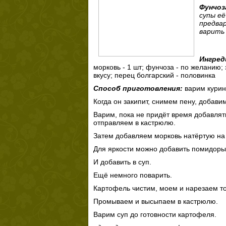
Фунчоз
супы её
предвар
варить 
Ингред
морковь - 1 шт; фунчоза - по желанию; 
вкусу; перец болгарский - половинка
Способ приготовления:
варим курин
Когда он закипит, снимем пену, добави
Варим, пока не придёт время добавлят
отправляем в кастрюлю.
Затем добавляем морковь натёртую на 
Для яркости можно добавить помидоры 
И добавить в суп.
Ещё немного поварить.
Картофель чистим, моем и нарезаем т
Промываем и высыпаем в кастрюлю.
Варим суп до готовности картофеля.