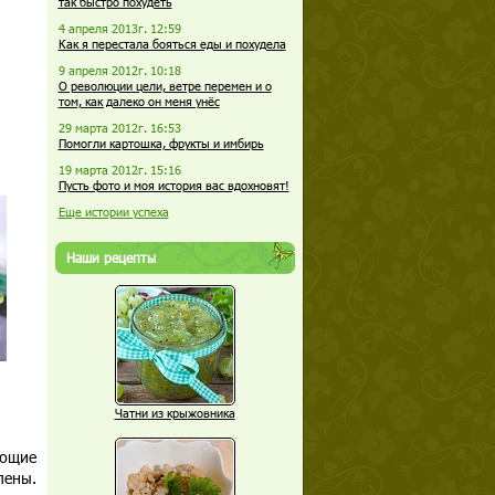
так быстро похудеть
4 апреля 2013г. 12:59
Как я перестала бояться еды и похудела
9 апреля 2012г. 10:18
О революции цели, ветре перемен и о
том, как далеко он меня унёс
29 марта 2012г. 16:53
Помогли картошка, фрукты и имбирь
19 марта 2012г. 15:16
Пусть фото и моя история вас вдохновят!
Еще истории успеха
Наши рецепты
Чатни из крыжовника
еющие
лены.