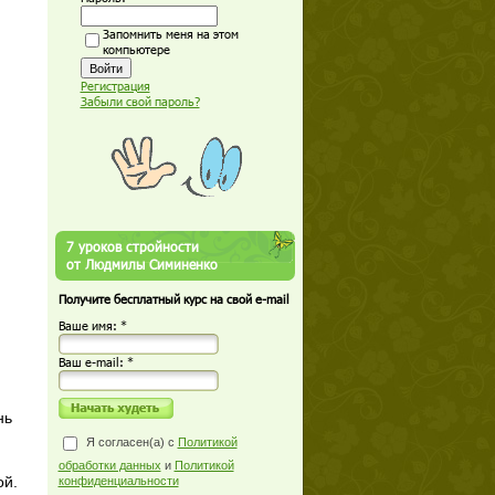
Запомнить меня на этом
компьютере
Регистрация
Забыли свой пароль?
7 уроков стройности
от Людмилы Симиненко
Получите бесплатный курс на свой e-mail
Ваше имя: *
Ваш е-mail: *
нь
Я согласен(а) с
Политикой
обработки данных
и
Политикой
ой.
конфиденциальности