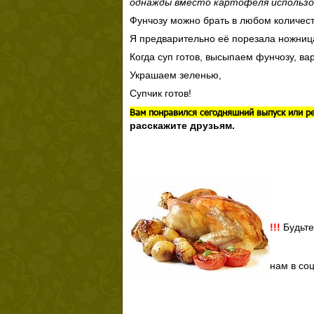
однажды вместо картофеля использов
Фунчозу можно брать в любом количест
Я предварительно её порезала ножница
Когда суп готов, высыпаем фунчозу, в
Украшаем зеленью,
Супчик готов!
Вам понравился сегодняшний выпуск или р
расскажите друзьям.
!!!
Будьте
нам в со