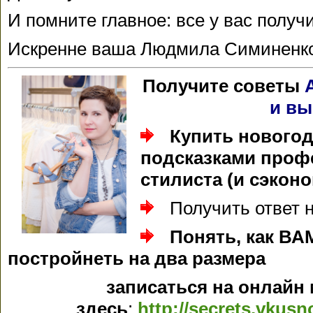
И помните главное: все у вас получ
Искренне ваша Людмила Симиненк
Получите советы
и вы
Купить новогод
подсказками проф
стилиста (и сэконо
Получить ответ 
Понять, как В
постройнеть на два размера
записаться на онлайн 
здесь
:
http://secrets.vkusn