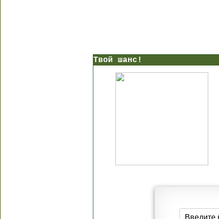
Твой шанс!