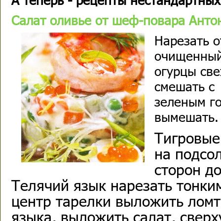
Салат оливье от шеф-повара Ант
Нарезать 
очищенный
огурцы св
смешать с
зеленым го
вымешать.
Тигровые
на подсо
сторон до
Телячий язык нарезать тонки
центр тарелки выложить ломт
языка, выложить салат, сверх