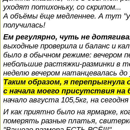
уходят потихоньку, со скрипом...
А объёмы ёще медленнее. А тут "у
получилась!
Ем регулярно, чуть не дотягива
выходные проверила и баланс и ка
было в обычном режиме: вечером п
небольшие растяжки-разминки в теч
неделю вечером натанцевалась до у
Таким образом, я перепрыгнула о
с начала моего присутствия на 
начало августа 105,5кг, на сегодня
И как приятно было на ярмарке, ко
померять разные платья, свитерки
"Вашего размера ЕСТЬ ВСЁ!!!"