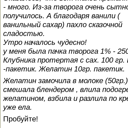
- много. Из-за творога очень сытн
получилось. А благодаря ванили (
ванильный сахар) пахло сказочной
сладостью.
Утро началось чудесно!
у меня была пачка творога 1% - 25
Клубника протертая с сах. 100 гр.
-пакетик. Желатин 10гр. пакетик.
Желатин замочила в молоке (50гр.)
смешала блендером , влила подогр
желатином, взбила и разлила по кр
уже ела.
Пробуйте!