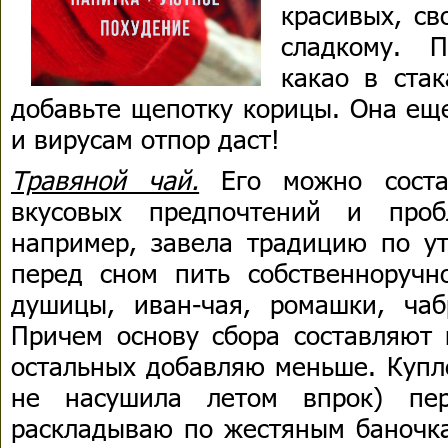
красивых, св
сладкому. 
какао в ста
добавьте щепотку корицы. Она ещ
и вирусам отпор даст!
Травяной чай.
Его можно соста
вкусовых предпочтений и проб
например, завела традицию по у
перед сном пить собственноручн
душицы, иван-чая, ромашки, ча
Причем основу сбора составляют 
остальных добавляю меньше. Купл
не насушила летом впрок) пе
раскладываю по жестяным баночка