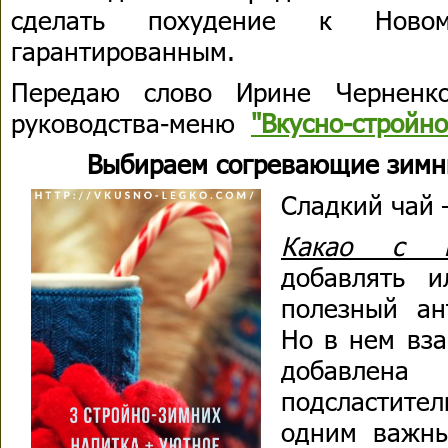
сделать похудение к Новом
гарантированным.
Передаю слово Ирине Черненко
руководства-меню
"Вкусно-стройн
Выбираем согревающие зимн
Сладкий чай –
Какао с к
добавлять 
полезный ан
Но в нем вз
добавлена
подсластите
одним важны