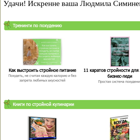
Удачи! Искренне ваша Людмила Симине
Тренинги по похудению
Как выстроить стройное питание
11 каратов стройности для
бизнес-леди
Похудеть, не считая каждую калорию и без
запрета любимых вкусностей
Простая система похудени
Книги по стройной кулинарии