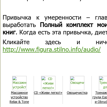
Привычка к умеренности – гла
выработать
Полный комплект мои
книг
. Когда есть эта привычка, ди
Кликайте здесь и нич
http://www.figura.stilno.info/audio/
Массажное
CD «Живи легко!»
Овощечистка
Тренаж
устройство
груди Eas
Relax & Tone
и Obruc