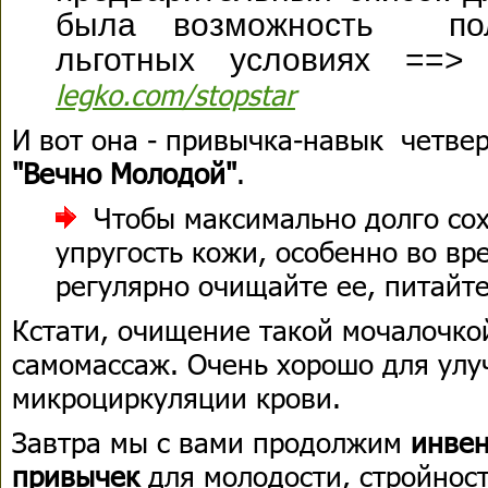
была возможность пол
льготных условиях =
legko.com/stopstar
И вот она -
привычка-навык
четвер
"Вечно Молодой"
.
Чтобы максимально долго сох
упругость кожи, особенно во вр
регулярно очищайте ее, питайт
Кстати, очищение такой мочалочкой
самомассаж. Очень хорошо для ул
микроциркуляции крови.
Завтра мы с вами продолжим
инвен
привычек
для молодости, стройнос