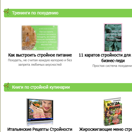
Тренинги по похудению
Как выстроить стройное питание
11 каратов стройности для
бизнес-леди
Похудеть, не считая каждую калорию и без
запрета любимых вкусностей
Простая система похудени
Книги по стройной кулинарии
Итальянские Рецепты Стройности
Жиросжигающие меню стр