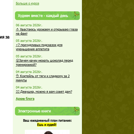
Больше о курсе
Худеем вместе - каждый день
06 августа 2026г.
🍅 Хвастаюсь урожаем и открываю глаза
на факт
ия за
05 августа 2026г.
⚡7 причудливых подсказок для
уменьшения аппетита
05 августа 2026г.
😮Зачем качку нюхать шоколад перед
тренировкой?
04 августа 2026г.
о
👌 Коктейль от тяги к сладкому за 2
минуты
04 августа 2026г.
🏋️‍♀️ Девушка, можно я вам совет дам?
Архив блога
Электронные книги
Ваш ежедневный план питания:
Ешь и худей!