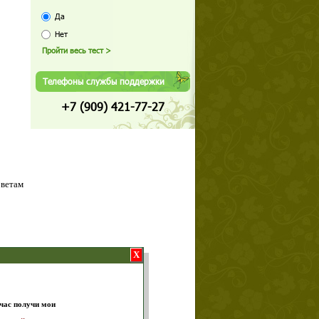
Да
Нет
Телефоны службы поддержки
+7 (909) 421-77-27
оветам
X