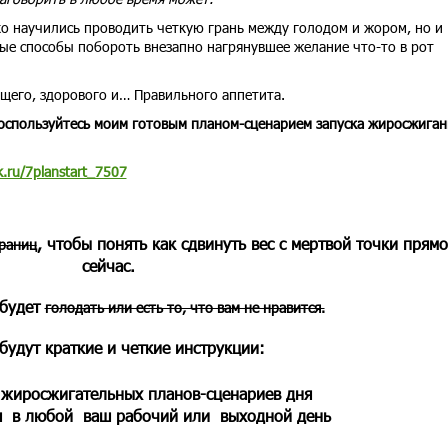
ко научились проводить четкую грань между голодом и жором, но и
ые способы побороть внезапно нагрянувшее желание что-то в рот
ящего, здорового и… Правильного аппетита.
оспользуйтесь моим готовым планом-сценарием запуска жиросжиган
ick.ru/7planstart_7507
, чтобы понять как сдвинуть вес с мертвой точки прям
траниц
сейчас.
 будет
голодать или есть то, что вам не нравится.
будут краткие и четкие инструкции:
 жиросжигательных планов-сценариев дня
я в любой ваш рабочий или выходной день