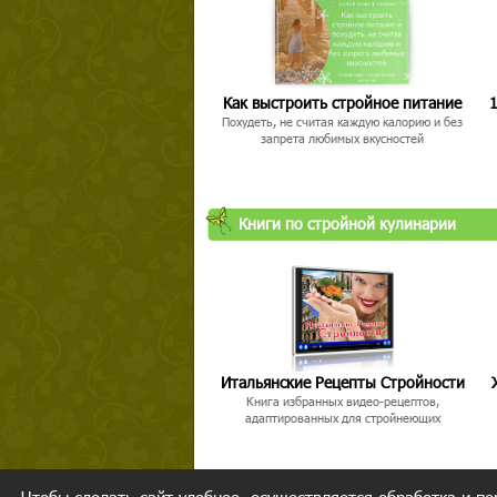
Как выстроить стройное питание
1
Похудеть, не считая каждую калорию и без
запрета любимых вкусностей
Книги по стройной кулинарии
Итальянские Рецепты Стройности
Книга избранных видео-рецептов,
адаптированных для стройнеющих