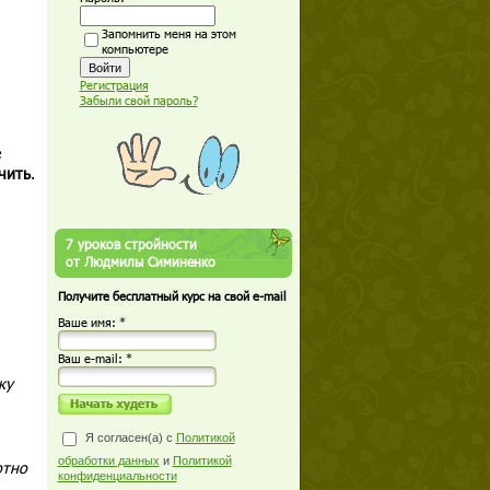
Запомнить меня на этом
компьютере
Регистрация
Забыли свой пароль?
е
чить
.
7 уроков стройности
от Людмилы Симиненко
Получите бесплатный курс на свой e-mail
Ваше имя: *
Ваш е-mail: *
ку
Я согласен(а) с
Политикой
обработки данных
и
Политикой
ютно
конфиденциальности