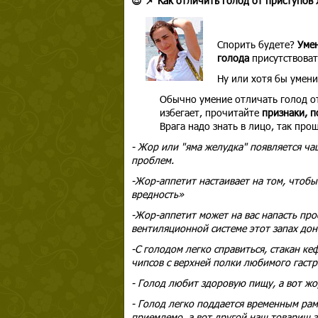
😎 📌 Как отличить голод от приступов 
Спорить будете?
Умен
голода
присутствова
Ну или хотя бы умени
Обычно умение отличать голод от
избегает, прочитайте
признаки, п
Врага надо знать в лицо, так прощ
- Жор или "яма желудка" появляется ча
проблем.
-Жор-аппетит настаивает на том, чтоб
вредность»
-Жор-аппетит может на вас напасть про
вентиляционной системе этот запах доно
-С голодом легко справиться, стакан к
чипсов с верхней полки любимого гастр
- Голод любит здоровую пищу, а вот жо
- Голод легко поддается временным рам
приемлемо, а вот другой наш товарищ з