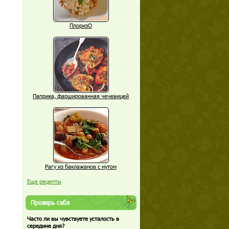
ПлоризО
Паприка, фаршированная чечевицей
Рагу из баклажанов с нутом
Еще рецепты
Проверь себя
Часто ли вы чувствуете усталость в
середине дня?