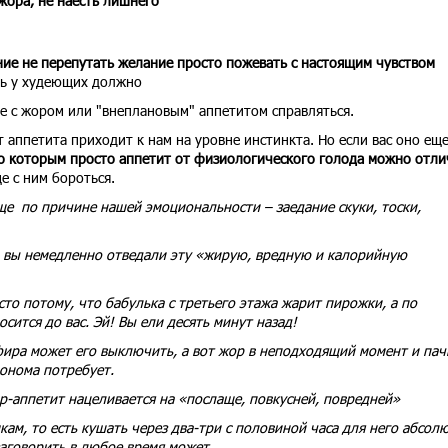
жора, не наесть лишнего
ие не перепутать желание просто пожевать с настоящим чувством
ть у худеющих должно
е с жором или "внеплановым" аппетитом справляться.
 аппетита приходит к нам на уровне инстинкта. Но если вас оно ещ
о которым просто аппетит от физиологического голода можно отли
е с ним бороться.
ще по причине нашей эмоциональности – заедание скуки, тоски,
ы вы немедленно отведали эту «жирую, вредную и калорийную
сто потому, что бабулька с третьего этажа жарит пирожки, а по
сится до вас. Эй! Вы ели десять минут назад!
ефира может его выключить, а вот жор в неподходящий момент и пач
онома потребует.
р-аппетит нацеливается на «послаще, повкусней, повредней»
кам, то есть кушать через два-три с половиной часа для него абсол
аговорить в любое время может.