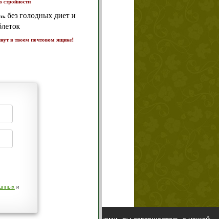
т и
ике!
а 7
щих
о!