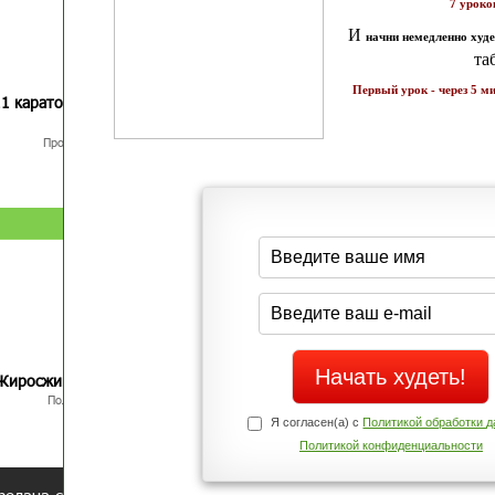
7 уроков стройности
И
без голодных дие
начни немедленно худеть
таблеток
Первый урок - через 5 минут в твоем почтовом ящ
1 каратов стройности для занятых
Как запустить жиросжигание з
бизнес-леди
дней
Простая система похудения
Готовый план-сценарий
Жиросжигающие меню стройности
Экспресс-рецепты для худею
Полное меню с рецептами
Экономьте время и Стройнейте Вкусн
Я согласен(а) с
Политикой обработки данных
и
Политикой конфиденциальности