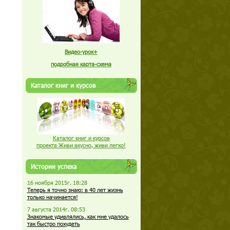
Видео-урок+
подробная карта-схема
Каталог книг и курсов
Каталог книг и курсов
проекта Живи вкусно, живи легко!
Истории успеха
16 ноября 2015г. 18:28
Теперь я точно знаю: в 40 лет жизнь
только начинается!
7 августа 2014г. 08:53
Знакомые удивлялись, как мне удалось
так быстро похудеть