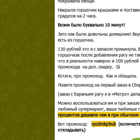
покрывала овощи.
Накрыла горшочки крышками и поставил
градусов на 2 часа.
Возни было буквально 10 минут!
Зато как были довольны домашние! Вку
есть из горшочка.
130 рублей это я с запасом прикинула. 
горшочках после добавления рагу не так
что в реальности наверно и 100 рублей 
промокода на доп. скидку. 😘
Кстати, про промокод. Как и обещала.
Ловите промокод на первый заказ в Сбе
(заказ с бараньим рагу я в «Метро» дела
Можно воспользоваться им и при заказе
любимый супермаркет, ваши любимые пр
процентов дешевле чем в при обычном 
Вот промокод:
rpcdmkp9ub
(количеств
откладывать)