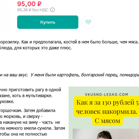
морозилку. Как и предполагала, костей в нем было больше, чем мяса.
 блюда, для которых это даже плюс.
щи на ваш вкус. У меня были картофель, болгарский перец, помидор
чно приготовить рагу в одной
зане, хоть в мультиварке.
духовке.
горшочкам. Затем добавила
 морковь, и сверху -
 накануне на зиму - часть не
ила немного хмели-сунели. Затем
чтобы она не полностью