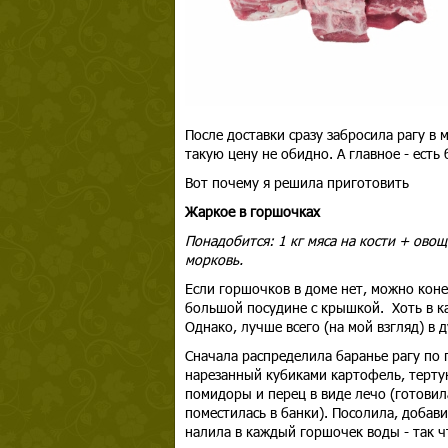
После доставки сразу забросила рагу в 
такую цену не обидно. А главное - есть
Вот почему я решила приготовить
Жаркое в горшочках
Понадобится: 1 кг мяса на кости + ово
морковь.
Если горшочков в доме нет, можно коне
большой посудине с крышкой. Хоть в ка
Однако, лучше всего (на мой взгляд) в 
Сначала распределила баранье рагу по 
нарезанный кубиками картофель, тертую
помидоры и перец в виде лечо (готовила
поместилась в банки). Посолила, добав
налила в каждый горшочек воды - так 