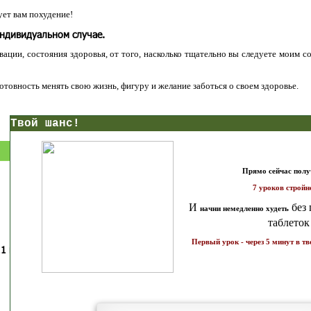
ет вам похудение!
индивидуальном случае.
ации, состояния здоровья, от того, насколько тщательно вы следуете моим с
 готовность менять свою жизнь, фигуру и желание заботься о своем здоровье.
нс!
Прямо сейчас получи мои
7 уроков стройности
И
без голодных дие
начни немедленно худеть
таблеток
Первый урок - через 5 минут в твоем почтовом ящ
1 каратов стройности для занятых
Как запустить жиросжигание з
бизнес-леди
дней
Простая система похудения
Готовый план-сценарий