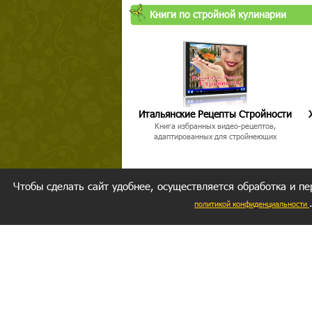
Книги по стройной кулинарии
Итальянские Рецепты Стройности
Книга избранных видео-рецептов,
адаптированных для стройнеющих
Чтобы сделать сайт удобнее, осуществляется обработка и пе
политикой конфиденциальности
Ваш резуль
следуете мо
Главное, 
желание за