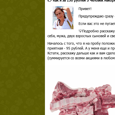
👉 Как я за 130 рублей 5 человек накор
Привет!
Предупреждаю сразу 
Если вас это не пугае
💡Подробно расскажу,
себя, мужа, двух взрослых сыновей и св
Началось с того, что я на пробу полож
приятная - 95 рублей. А у меня еще и п
Кстати, расскажу дальше как и вам сдел
(суммируется со всеми акциями в любом