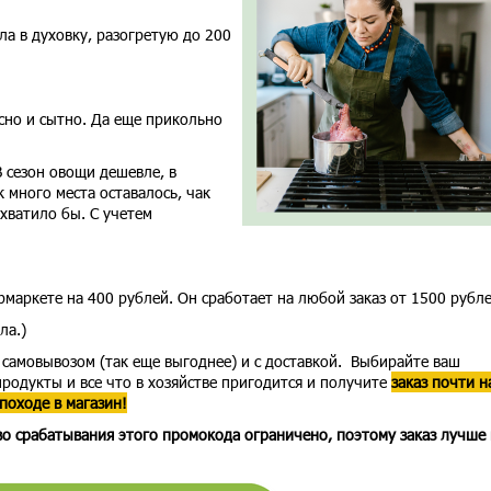
а в духовку, разогретую до 200
сно и сытно. Да еще прикольно
В сезон овощи дешевле, в
 много места оставалось, чак
хватило бы. С учетем
рмаркете на 400 рублей. Он сработает на любой заказ от 1500 рубл
ла.)
 самовывозом (так еще выгоднее) и с доставкой. Выбирайте ваш
одукты и все что в хозяйстве пригодится и получите
заказ почти н
походе в магазин!
о срабатывания этого промокода ограничено, поэтому заказ лучше 