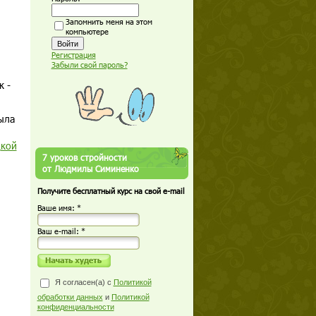
Запомнить меня на этом
компьютере
Регистрация
Забыли свой пароль?
к -
была
кой
7 уроков стройности
от Людмилы Симиненко
Получите бесплатный курс на свой e-mail
Ваше имя: *
Ваш е-mail: *
Я согласен(а) с
Политикой
обработки данных
и
Политикой
конфиденциальности