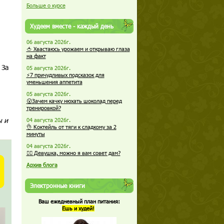
Больше о курсе
Худеем вместе - каждый день
06 августа 2026г.
🍅 Хвастаюсь урожаем и открываю глаза
на факт
 За
05 августа 2026г.
⚡7 причудливых подсказок для
уменьшения аппетита
05 августа 2026г.
😮Зачем качку нюхать шоколад перед
тренировкой?
ы и
04 августа 2026г.
👌 Коктейль от тяги к сладкому за 2
минуты
04 августа 2026г.
🏋️‍♀️ Девушка, можно я вам совет дам?
Архив блога
Электронные книги
Ваш ежедневный план питания:
Ешь и худей!