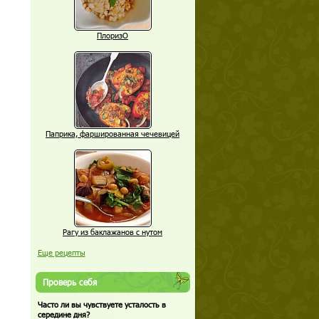
ПлоризО
Паприка, фаршированная чечевицей
Рагу из баклажанов с нутом
Еще рецепты
Проверь себя
Часто ли вы чувствуете усталость в
середине дня?