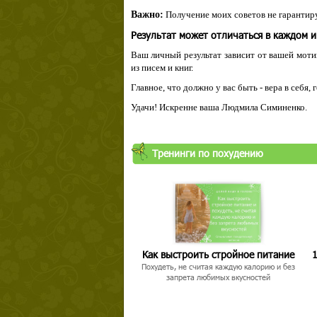
Важно:
Получение моих советов не гарантиру
Результат может отличаться в каждом 
Ваш личный результат зависит от вашей мотив
из писем и книг.
Главное, что должно у вас быть - вера в себя,
Удачи! Искренне ваша Людмила Симиненко.
Твой ша
Тренинги по похудению
Как выстроить стройное питание
1
Похудеть, не считая каждую калорию и без
запрета любимых вкусностей