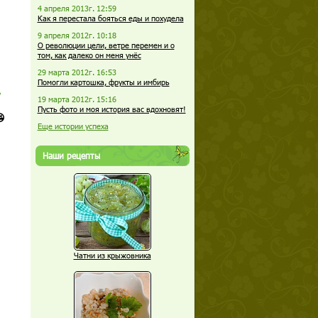
4 апреля 2013г. 12:59
Как я перестала бояться еды и похудела
9 апреля 2012г. 10:18
О революции цели, ветре перемен и о
том, как далеко он меня унёс
29 марта 2012г. 16:53
Помогли картошка, фрукты и имбирь
19 марта 2012г. 15:16
Пусть фото и моя история вас вдохновят!

Еще истории успеха
Наши рецепты
Чатни из крыжовника