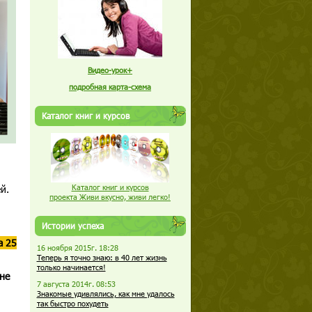
Видео-урок+
подробная карта-схема
Каталог книг и курсов
Каталог книг и курсов
ей.
проекта Живи вкусно, живи легко!
Истории успеха
а 25
16 ноября 2015г. 18:28
Теперь я точно знаю: в 40 лет жизнь
только начинается!
не
7 августа 2014г. 08:53
Знакомые удивлялись, как мне удалось
так быстро похудеть