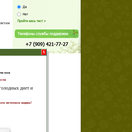
Да
Нет
оветам
Телефоны службы поддержки
+7 (909) 421-77-27
X
т и
ике!
а 7