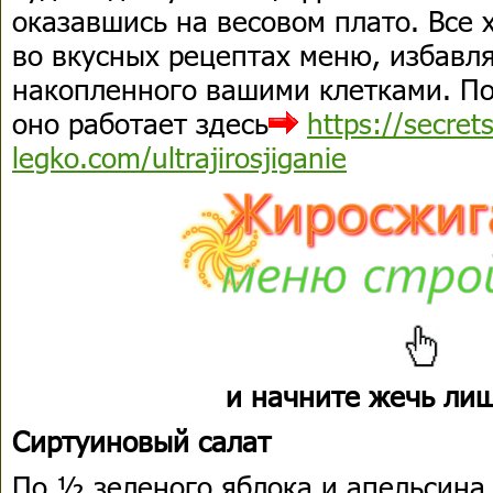
оказавшись на весовом плато. Все 
во вкусных рецептах меню, избавл
накопленного вашими клетками. По
оно работает здесь
https://secret
legko.com/ultrajirosjiganie
и начните жечь ли
Сиртуиновый салат
По ½ зеленого яблока и апельсина, 