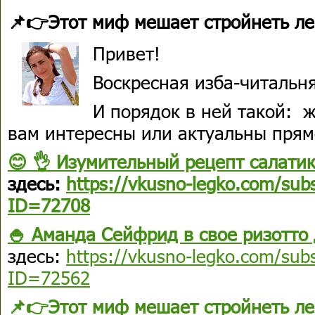
📌👉Этот миф мешает стройнеть ле
Привет!
Воскресная изба-читальн
И порядок в ней такой: 
вам интересны или актуальны прям
😊 👌 Изумительный рецепт салати
здесь:
https://vkusno-legko.com/subs
ID=72708
🍚 Аманда Сейфрид в свое ризотто
здесь:
https://vkusno-legko.com/subs
ID=72562
📌👉Этот миф мешает стройнеть ле