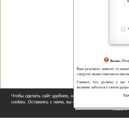
Я согласен(а
Политик
Полити
Получение моих 
Важно:
Ваш результат зависит от вашей мотивации
следуете моим советам из писем и книг.
Главное, что должно у вас быть - вер
желание заботься о своем здоровье.
Чтобы сделать сайт удобнее, осуществляется обработка и
Удачи! Искрен
cookies. Оставаясь с нами, вы соглашаетесь с нашей
полит
вашего 