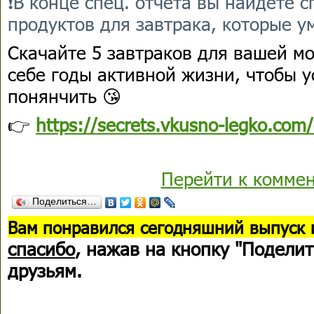
❗В конце спец. отчета вы найдете 
продуктов для завтрака, которые 
Скачайте 5 завтраков для вашей м
себе годы активной жизни, чтобы 
понянчить 😘
👉
https://secrets.vkusno-legko.com
Перейти к комме
Поделиться…
В
ам понравился сегодняшний выпуск 
спасибо
, нажав на кнопку "Поделит
друзьям.