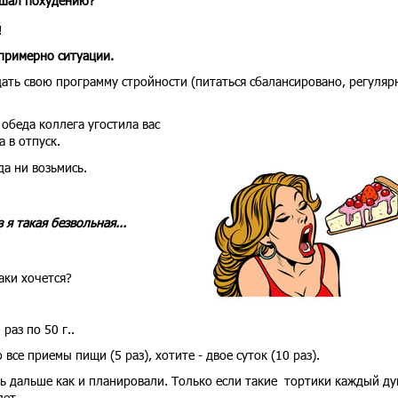
ешал похудению?
!
 примерно ситуации.
ать свою программу стройности (питаться сбалансировано, регуляр
обеда коллега угостила вас
а в отпуск.
да ни возьмись.
 я такая безвольная...
аки хочется?
раз по 50 г..
все приемы пищи (5 раз), хотите - двое суток (10 раз).
ь дальше как и планировали. Только если такие тортики каждый ду
дет.