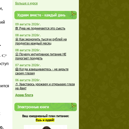
Больше о курсе
и,
Худеем вместе - каждый день
рий
09 августа 2026г.
🙈 Рука не поднимается это съесть
08 августа 2026г.
🤩 Как экономить тысячи рублей на
продуктах каждый месяц
.
08 августа 2026г.
😮 Почему интуитивное питание НЕ
. 👉
помогает похудеть
оступ
07 августа 2026г.
😱 Когда взвешиваетесь - не верьте
своим глазам
06 августа 2026г.
🍅 Хвастаюсь урожаем и открываю глаза
чился
на факт
Архив блога
Электронные книги
к
Ваш ежедневный план питания:
Ешь и худей!
ю.