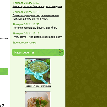
4 апреля 2013г. 12:59
Как я перестала бояться еды и похудела
9 апреля 2012г. 10:18
О революции цели, ветре перемен и о
том, как далеко он меня унёс
29 марта 2012г. 16:53
Помогли картошка, фрукты и имбирь
19 марта 2012г. 15:16
Пусть фото и моя история вас вдохновят!
оветам
Еще истории успеха
Наши рецепты
Чатни из крыжовника
а 7