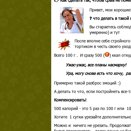
👉 Как сделать так, чтобы срыв не пом
Привет, мои хорошие
❓ что делать в такой
Вы стараетесь соблюд
умеренно) и тут
После вполне себе стройного 
тортиком в честь своего уход
Всего 100 г . И сразу 500 (
) ккал отку
Ужас-ужас, все планы насмарку!
Ура, могу снова есть что хочу, раз
Примерно такой разброс эмоций :)
А делать то что, если постройнеть все-т
Компенсировать!
500 калорий - это 5 раз по 100 г или 10 
Хотите 1 сутки урезайте дополнительно 
Можно и ничего не урезать. Продолжат
будут проскакивать - толку точно не бу