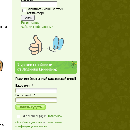
Запомнить меня на этом
компьютере
Регистрация
но и
Забыли свой пароль?
7 уроков стройности
от Людмилы Симиненко
Получите бесплатный курс на свой e-mail
Ваше имя: *
Ваш е-mail: *
Я согласен(а) с
Политикой
обработки данных
и
Политикой
нь
конфиденциальности