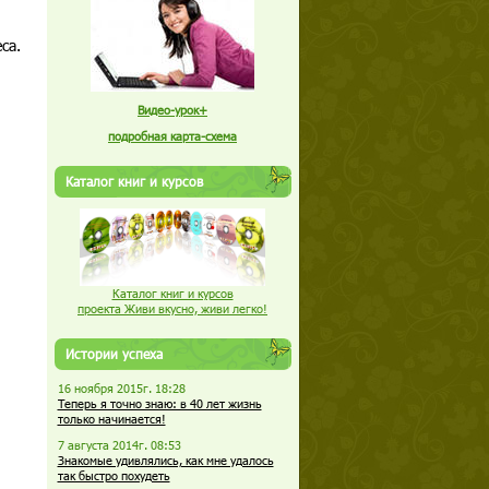
са.
Видео-урок+
подробная карта-схема
Каталог книг и курсов
Каталог книг и курсов
проекта Живи вкусно, живи легко!
Истории успеха
16 ноября 2015г. 18:28
Теперь я точно знаю: в 40 лет жизнь
только начинается!
7 августа 2014г. 08:53
Знакомые удивлялись, как мне удалось
так быстро похудеть