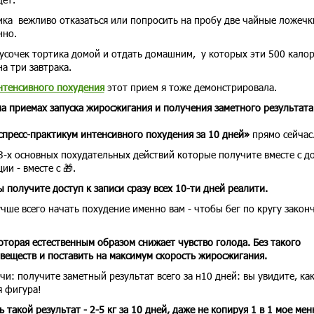
ка вежливо отказаться или попросить на пробу две чайные ложечк
нно.
кусочек тортика домой и отдать домашним, у которых эти 500 кало
а три завтрака.
нтенсивного похудения
этот прием я тоже демонстрировала.
на приемах запуска жиросжигания и получения заметного результата
спресс-практикум интенсивного похудения за 10 дней»
прямо сейчас
 3-х основных похудательных действий которые получите вместе с д
ии - вместе с 🎁.
 получите доступ к записи сразу всех 10-ти дней реалити.
учше всего начать похудение именно вам - чтобы бег по кругу закон
которая естественным образом снижает чувство голода. Без такого
веществ и поставить на максимум скорость жиросжигания.
и: получите заметный результат всего за н10 дней: вы увидите, ка
я фигура!
такой результат - 2-5 кг за 10 дней, даже не копируя 1 в 1 мое мен