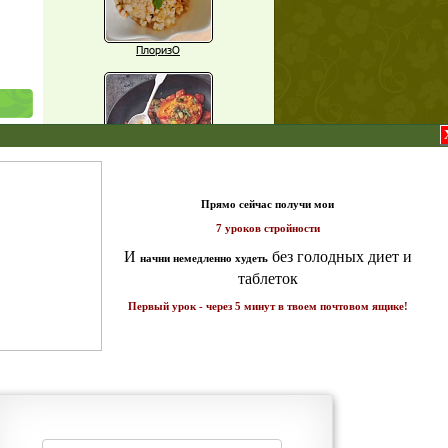
ПлоризО
X
Паприка, фаршированная чечевицей
щих
т и
о!
ике!
Рагу из баклажанов с нутом
Еще рецепты
Проверь себя
Часто ли вы чувствуете усталость в
середине дня?