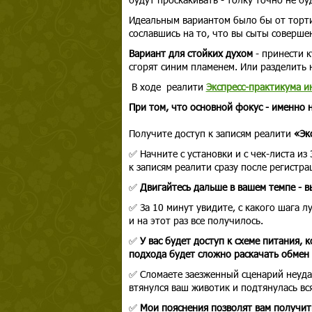
Идеальным вариантом было бы от торти
сославшись на то, что вы сыты соверше
Вариант для стойких духом
- принести 
сгорят синим пламенем. Или разделить н
В ходе реалити
Экспресс-практикума и
При том, что основной фокус - именно 
Получите доступ к записям реалити
«Эк
✅ Начните с установки и с чек-листа из
к записям реалити сразу после регистрац
✅
Двигайтесь дальше в вашем темпе - вы
✅ За 10 минут увидите, с какого шага л
и на этот раз все получилось.
✅
У вас будет доступ к схеме питания, 
подхода будет сложно раскачать обмен 
✅ Сломаете заезженный сценарий неудач
втянулся ваш животик и подтянулась вс
✅
Мои пояснения позволят вам получить 