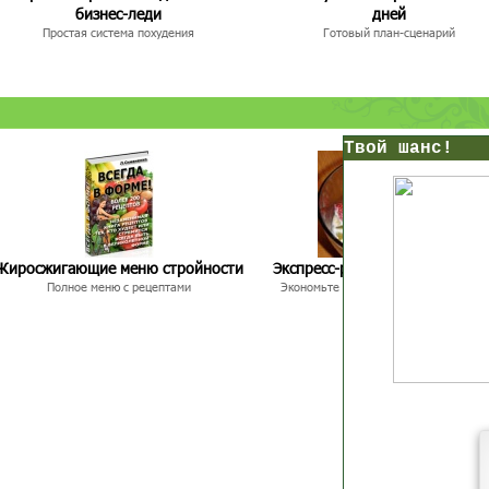
бизнес-леди
дней
Простая система похудения
Готовый план-сценарий
нс!
Прямо сейчас получи мои
7 уроков стройности
Жиросжигающие меню стройности
Экспресс-рецепты для худею
И
без голодных дие
начни немедленно худеть
Полное меню с рецептами
Экономьте время и Стройнейте Вкусн
таблеток
Первый урок - через 5 минут в твоем почтовом ящ