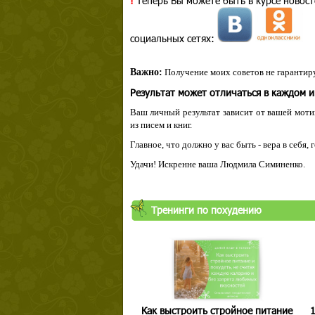
!
Теперь Вы можете быть в курсе новост
социальных сетях:
Важно:
Получение моих советов не гарантиру
Результат может отличаться в каждом 
Ваш личный результат зависит от вашей мотив
из писем и книг.
Главное, что должно у вас быть - вера в себя,
Удачи! Искренне ваша Людмила Симиненко.
Тренинги по похудению
Как выстроить стройное питание
1