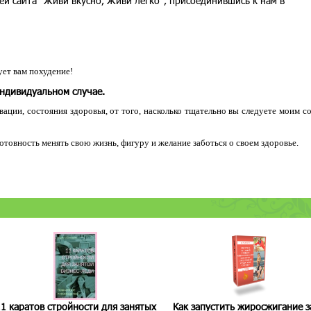
ей сайта "Живи вкусно, Живи легко", присоединившись к нам в
ет вам похудение!
индивидуальном случае.
ации, состояния здоровья, от того, насколько тщательно вы следуете моим с
 готовность менять свою жизнь, фигуру и желание заботься о своем здоровье.
1 каратов стройности для занятых
Как запустить жиросжигание з