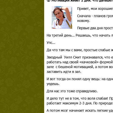
😮 Мотивация живёт 2 дня. Что дальше?
Привет, мои хорошие
Сначала - планов гро
новому.
Первые два дня прост
На третий день... Решаешь, что начать
Упс...
Да что там мы с вами, простые слабые
Звездный Уилл Смит признавался, что е
работать над своей «качковой» формой.
зале с бешеной мотивацией, а потом во
заставить идти в зал.
И вот тогда он понял одну вещь: на од
уедешь.
Для нас это тоже справедливо.
И дело тут не в том, что воля слабая! 
работает максимум 2-3 дня. По природе 
А потом мозг начинает искать легкие уд