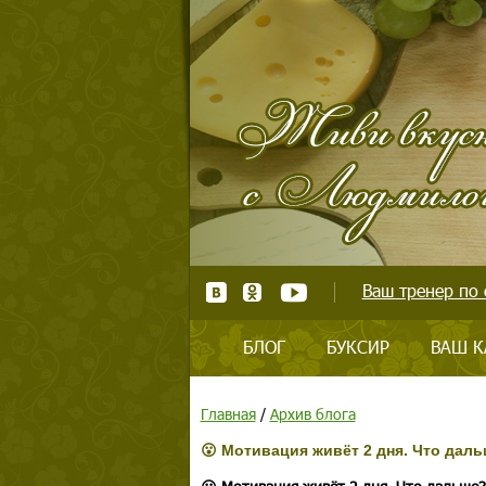
Ваш тренер по 
БЛОГ
БУКСИР
ВАШ К
Главная
/
Архив блога
😮 Мотивация живёт 2 дня. Что дал