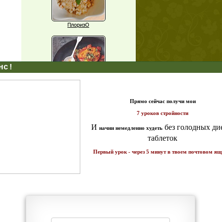
ПлоризО
X
Паприка, фаршированная чечевицей
т и
ике!
Рагу из баклажанов с нутом
Еще рецепты
Проверь себя
Часто ли вы чувствуете усталость в
середине дня?