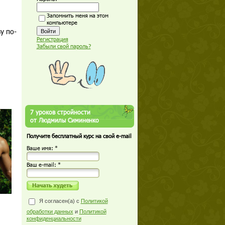
Запомнить меня на этом
компьютере
у по-
Регистрация
Забыли свой пароль?
7 уроков стройности
от Людмилы Симиненко
Получите бесплатный курс на свой e-mail
Ваше имя: *
Ваш е-mail: *
Я согласен(а) с
Политикой
обработки данных
и
Политикой
конфиденциальности