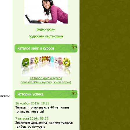
Видео-урок+
подробная карта-схема
Каталог книг и курсов
Каталог книг и курсов
проекта Живи вкусно, живи легко!
Истории успеха
оветам
16 ноября 2015г. 18:28
Теперь я точно знаю: в 40 лет жизнь
только начинается!
7 августа 2014г. 08:53
Знакомые удивлялись, как мне удалось
так быстро похудеть