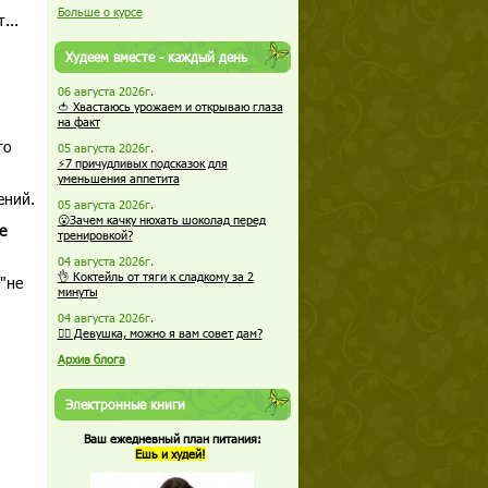
Больше о курсе
...
Худеем вместе - каждый день
06 августа 2026г.
🍅 Хвастаюсь урожаем и открываю глаза
на факт
то
05 августа 2026г.
⚡7 причудливых подсказок для
уменьшения аппетита
ений.
05 августа 2026г.
😮Зачем качку нюхать шоколад перед
е
тренировкой?
04 августа 2026г.
👌 Коктейль от тяги к сладкому за 2
"не
минуты
04 августа 2026г.
🏋️‍♀️ Девушка, можно я вам совет дам?
Архив блога
Электронные книги
Ваш ежедневный план питания:
Ешь и худей!