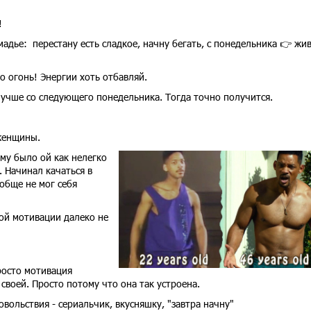
!
мадье: перестану есть сладкое, начну бегать, с понедельника 👉 жив
о огонь! Энергии хоть отбавляй.
 лучше со следующего понедельника. Тогда точно получится.
 женщины.
му было ой как нелегко
 Начинал качаться в
обще не мог себя
ной мотивации далеко не
Просто мотивация
своей. Просто потому что она так устроена.
овольствия - сериальчик, вкусняшку, "завтра начну"