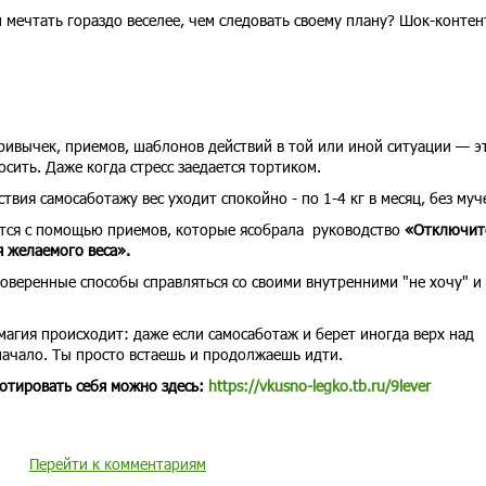
и мечтать гораздо веселее, чем следовать своему плану? Шок-контент
привычек, приемов, шаблонов действий в той или иной ситуации — э
осить. Даже когда стресс заедается тортиком.
вия самосаботажу вес уходит спокойно - по 1-4 кг в месяц, без муч
тся с помощью приемов, которые ясобрала руководство
«Отключит
 желаемого веса».
оверенные способы справляться со своими внутренними "не хочу" и 
магия происходит: даже если самосаботаж и берет иногда верх над
 начало. Ты просто встаешь и продолжаешь идти.
ботировать себя можно здесь:
https://vkusno-legko.tb.ru/9lever
Перейти к комментариям