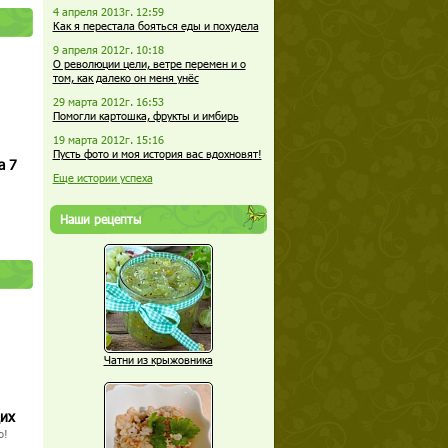
4 апреля 2013г. 12:59
Как я перестала бояться еды и похудела
9 апреля 2012г. 10:18
О революции цели, ветре перемен и о
том, как далеко он меня унёс
29 марта 2012г. 16:53
Помогли картошка, фрукты и имбирь
19 марта 2012г. 15:16
Пусть фото и моя история вас вдохновят!
а 7
Еще истории успеха
Наши рецепты
Чатни из крыжовника
щих
о!