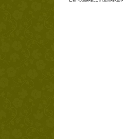
адаптированных для стройнеющих
Твой ша