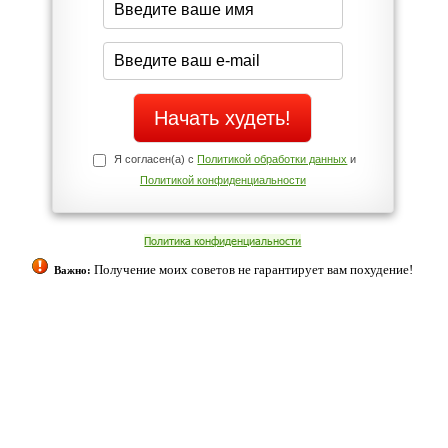
Да
Нет
Телефоны службы поддержки
+7 (909) 421-77-27
ованием cookies. Оставаясь с нами, вы соглашаетесь с нашей
 браузера.
Согласен
ательно вы
 фигуру и