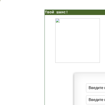
Твой шанс!