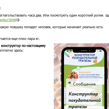
!
зглагольствовать часа два. Или посмотреть один короткий ролик зд
tlegko/3098
😘
в какую ловушку попадет человек, которые начинает реально есть
чается еще плюс пара кг.
т
конструктор по-настоящему
есплатно здесь: