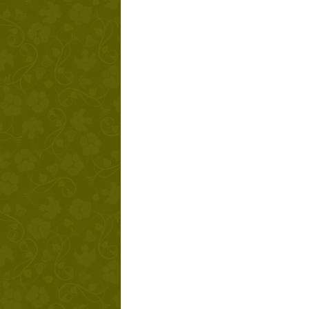
Твой ша