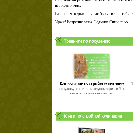
из писем и книг.
Главное, что должно у вас быть - вера в себя,
Удачи! Искренне ваша Людмила Симиненко.
Тренинги по похудению
Как выстроить стройное питание
1
Похудеть, не считая каждую калорию и без
запрета любимых вкусностей
Книги по стройной кулинарии