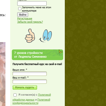
Запомнить меня на этом
компьютере
есь:
Регистрация
Забыли свой пароль?
7 уроков стройности
от Людмилы Симиненко
Получите бесплатный курс на свой e-mail
Ваше имя: *
Ваш е-mail: *
Я согласен(а) с
Политикой
обработки данных
и
Политикой
конфиденциальности