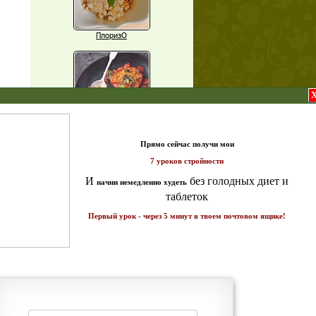
ПлоризО
X
Паприка, фаршированная чечевицей
т и
ике!
Рагу из баклажанов с нутом
Еще рецепты
Проверь себя
Часто ли вы чувствуете усталость в
середине дня?