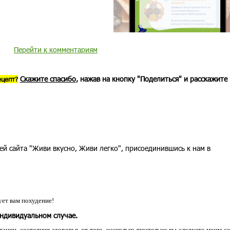
Перейти к комментариям
Скажите спасибо
, нажав на кнопку "Поделиться" и расскажите
ецепт?
ей сайта "Живи вкусно, Живи легко", присоединившись к нам в
ет вам похудение!
индивидуальном случае.
ации, состояния здоровья, от того, насколько тщательно вы следуете моим с