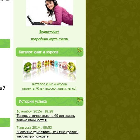
Видео-урок+
подробная карта-схема
Каталог книг и курсов
Каталог книг и курсов
а 7
проекта Живи вкусно, живи легко!
Истории успеха
16 ноября 2015г. 18:28
Теперь я точно знаю: в 40 лет жизнь
только начинается!
7 августа 2014г. 08:53
Знакомые удивлялись, как мне удалось
так быстро похудеть