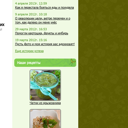
4 апреля 2013г. 12:59
Как я перестала бояться еды и похудела
9 апреля 2012г. 10:18
О революции цели, ветре перемен и о
том, как далеко он меня унёс
щих
29 марта 2012г. 16:53
о!
Помогли картошка, фрукты и имбирь
19 марта 2012г. 15:16
Пусть фото и моя история вас вдохновят!
Еще истории успеха
Наши рецепты
Чатни из крыжовника