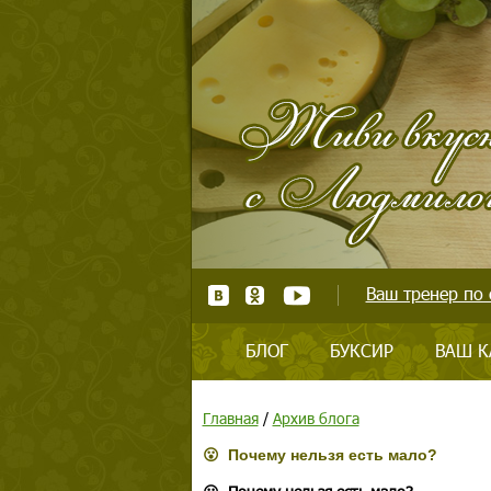
Ваш тренер по 
БЛОГ
БУКСИР
ВАШ К
Главная
/
Архив блога
😮 Почему нельзя есть мало?