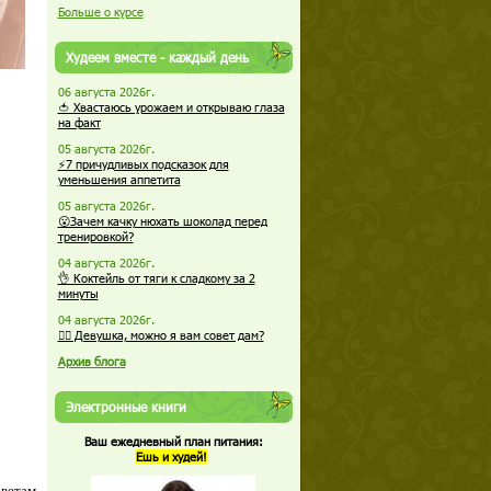
Больше о курсе
Худеем вместе - каждый день
06 августа 2026г.
🍅 Хвастаюсь урожаем и открываю глаза
на факт
05 августа 2026г.
⚡7 причудливых подсказок для
уменьшения аппетита
05 августа 2026г.
😮Зачем качку нюхать шоколад перед
тренировкой?
04 августа 2026г.
👌 Коктейль от тяги к сладкому за 2
минуты
04 августа 2026г.
🏋️‍♀️ Девушка, можно я вам совет дам?
Архив блога
Электронные книги
Ваш ежедневный план питания:
Ешь и худей!
оветам