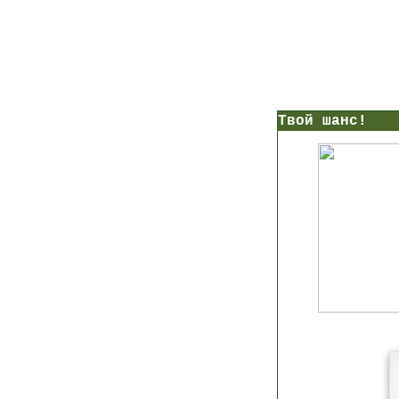
нс!
Прямо сейчас получи мои
7 уроков стройности
И
без голодных дие
начни немедленно худеть
таблеток
Первый урок - через 5 минут в твоем почтовом ящ