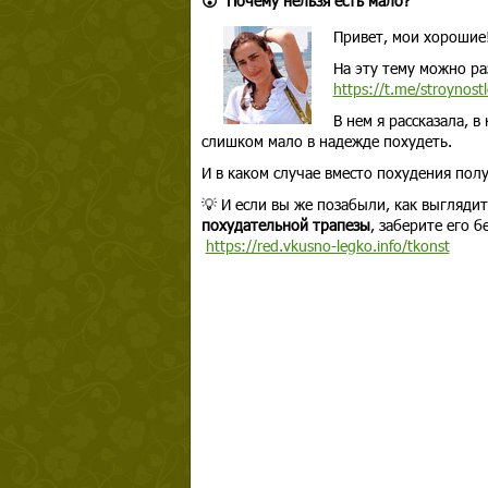
😮 Почему нельзя есть мало?
Привет, мои хорошие
На эту тему можно ра
https://t.me/stroynos
В нем я рассказала, 
слишком мало в надежде похудеть.
И в каком случае вместо похудения полу
💡 И если вы же позабыли, как выгляди
похудательной трапезы
, заберите его б
https://red.vkusno-legko.info/tkonst