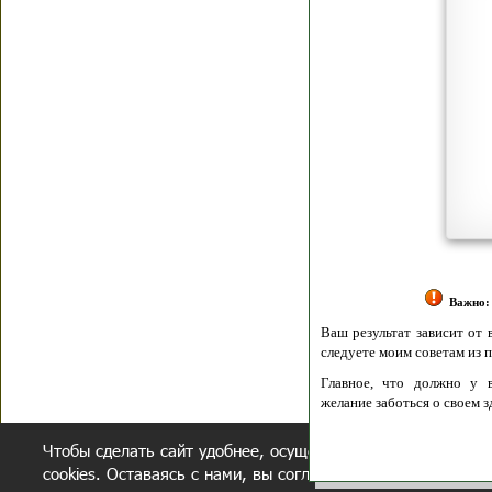
Я согласен(а
Политик
Полити
Получение моих 
Важно:
Ваш результат зависит от вашей мотивации
следуете моим советам из писем и книг.
Главное, что должно у вас быть - вер
желание заботься о своем здоровье.
Удачи! Искрен
Чтобы сделать сайт удобнее, осуществляется обработка и
cookies. Оставаясь с нами, вы соглашаетесь с нашей
полит