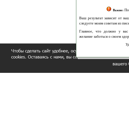
Полити
Получение моих 
Важно:
Ваш результат зависит от вашей мотивации
следуете моим советам из писем и книг.
Главное, что должно у вас быть - вер
желание заботься о своем здоровье.
Удачи! Искрен
Чтобы сделать сайт удобнее, осуществляется обработка и
cookies. Оставаясь с нами, вы соглашаетесь с нашей
полит
вашего 
СЕКРЕТНЫЙ РАЗДЕЛ
ВОПРОС-ОТВЕТ
ОБ АВТОРЕ