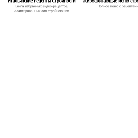
Итальянские Рецепты Стройности
Жиросжигающие меню стр
Книга избранных видео-рецептов,
Полное меню с рецептам
адаптированных для стройнеющих