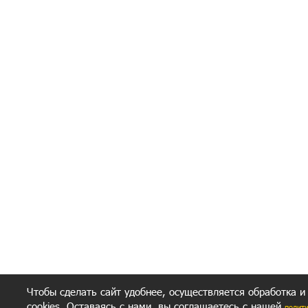
Я согласен(а
Политик
Полити
Получение моих 
Важно:
Ваш результат зависит от вашей мотивации
следуете моим советам из писем и книг.
Главное, что должно у вас быть - вер
желание заботься о своем здоровье.
Удачи! Искрен
Чтобы сделать сайт удобнее, осуществляется обработка и
cookies. Оставаясь с нами, вы соглашаетесь с нашей
полит