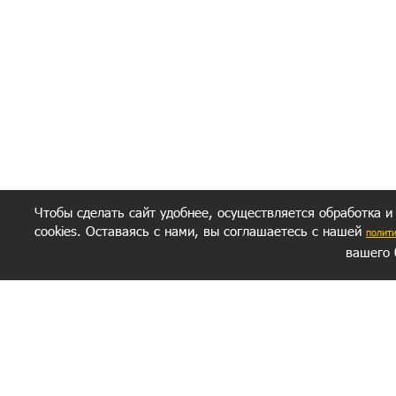
Полити
Получение моих 
Важно:
Ваш результат зависит от вашей мотивации
следуете моим советам из писем и книг.
Главное, что должно у вас быть - вер
желание заботься о своем здоровье.
Удачи! Искрен
Чтобы сделать сайт удобнее, осуществляется обработка и
cookies. Оставаясь с нами, вы соглашаетесь с нашей
полит
вашего 
СЕКРЕТНЫЙ РАЗДЕЛ
ВОПРОС-ОТВЕТ
ОБ АВТОРЕ