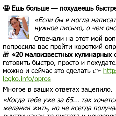
🤩 Ешь больше — похудеешь быстр
«Если бы я могла написат
нужное письмо, о чем он
Отвечали на этот мой воп
попросила вас пройти короткий опр
🎁
«20 малоизвестных кулинарных 
готовить быстро, просто и похудате
можно и сейчас это сделать 👉
http
legko.info/opros
Многое в ваших ответах зацепило.
«Когда тебе уже за 65... так хочетс
желания жить, но не всегда получае
внутри какая-то пустота и неудовл