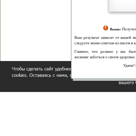
Политик
Полити
Получение моих 
Важно:
Ваш результат зависит от вашей мотивации
следуете моим советам из писем и книг.
Главное, что должно у вас быть - вер
желание заботься о своем здоровье.
Удачи! Искрен
Чтобы сделать сайт удобнее, осуществляется обработка и
cookies. Оставаясь с нами, вы соглашаетесь с нашей
полит
вашего 