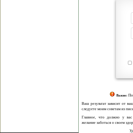
Я согласен(а
Политик
Полити
Получение моих 
Важно:
Ваш результат зависит от вашей мотивации
следуете моим советам из писем и книг.
Главное, что должно у вас быть - вер
желание заботься о своем здоровье.
Удачи! Искрен