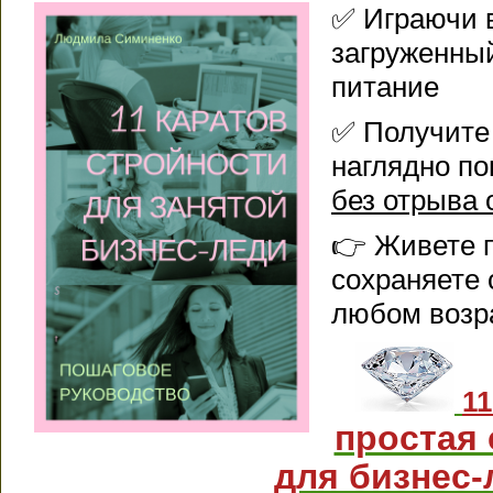
✅ Играючи в
загруженны
питание
✅ Получите 
наглядно п
без отрыва 
👉 Живете 
сохраняете
любом возр
11
простая 
для бизнес-