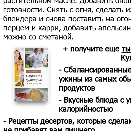
растительном масле. Добавить овощ
готовности. Снять с огня, сделать
блендера и снова поставить на ого
перцем и карри, добавить апельсин
можно со сметаной.
+ получите еще
ты
Ку
- Сбалансированные
ужины из самых об
продуктов
- Вкусные блюда с 
калорийностью
- Рецепты десертов, которые сдела
не прибавят вам лишнего.