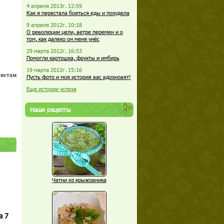
4 апреля 2013г. 12:59
Как я перестала бояться еды и похудела
9 апреля 2012г. 10:18
О революции цели, ветре перемен и о
том, как далеко он меня унёс
29 марта 2012г. 16:53
Помогли картошка, фрукты и имбирь
19 марта 2012г. 15:16
оветам
Пусть фото и моя история вас вдохновят!
Еще истории успеха
Наши рецепты
Чатни из крыжовника
а 7