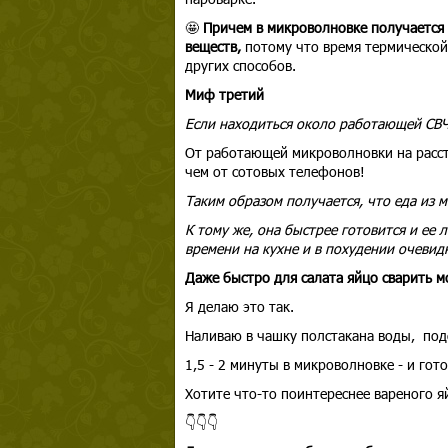
🤩
Причем в микроволновке получается
веществ,
потому что время термической
других способов.
Миф третий
Если находиться около работающей СВЧ
От работающей микроволновки на расстоя
чем от сотовых телефонов!
Таким образом получается, что еда из м
К тому же, она быстрее готовится и ее
времени на кухне и в похудении очевид
Даже быстро для салата яйцо сварить 
Я делаю это так.
Наливаю в чашку полстакана воды, подс
1,5 - 2 минуты в микроволновке - и гото
Хотите что-то поинтереснее вареного я
👇👇👇