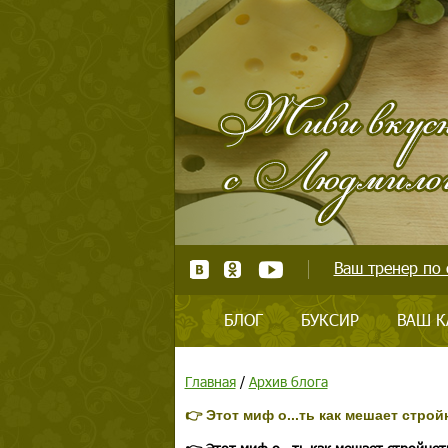
Ваш тренер по 
БЛОГ
БУКСИР
ВАШ К
Главная
/
Архив блога
👉 Этот миф о...ть как мешает строй