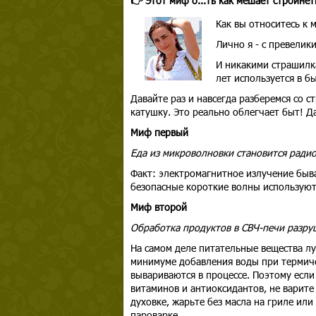
👉 Этот миф о...ть как мешает стройнет
Как вы относитесь к 
Лично я - с превелик
И никакими страшилк
лет используется в б
Давайте раз и навсегда разберемся со 
катушку. Это реально облегчает быт! Д
Миф первый
Еда из микроволновки становится ради
Факт: электромагнитное излучение бы
безопасные короткие волны используютс
Миф второй
Обработка продуктов в СВЧ-печи разру
На самом деле питательные вещества лу
минимуме добавления воды при термиче
вывариваются в процессе. Поэтому если
витаминов и антиоксидантов, не варите 
духовке, жарьте без масла на гриле или
пароварке.