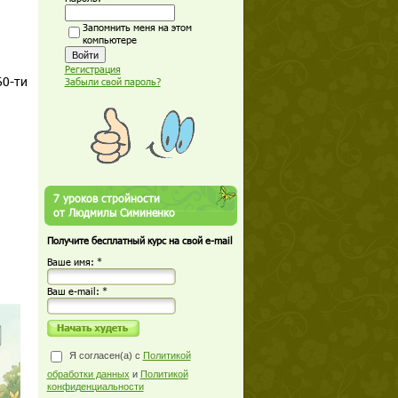
Запомнить меня на этом
компьютере
Регистрация
60-ти
Забыли свой пароль?
7 уроков стройности
от Людмилы Симиненко
Получите бесплатный курс на свой e-mail
Ваше имя: *
Ваш е-mail: *
Я согласен(а) с
Политикой
обработки данных
и
Политикой
конфиденциальности