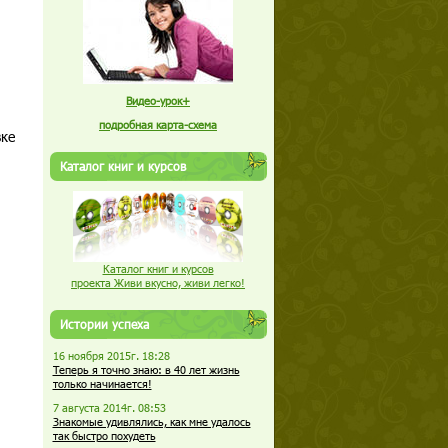
Видео-урок+
подробная карта-схема
вке
Каталог книг и курсов
Каталог книг и курсов
проекта Живи вкусно, живи легко!
Истории успеха
16 ноября 2015г. 18:28
Теперь я точно знаю: в 40 лет жизнь
только начинается!
7 августа 2014г. 08:53
Знакомые удивлялись, как мне удалось
так быстро похудеть