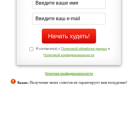
Да
Нет
Телефоны службы поддержки
+7 (909) 421-77-27
ованием cookies. Оставаясь с нами, вы соглашаетесь с нашей
 браузера.
Согласен
ательно вы
 фигуру и