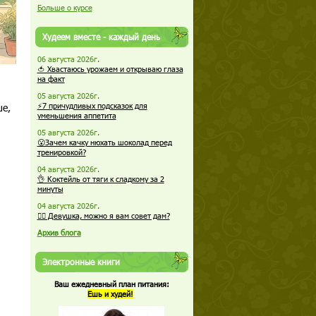
Больше о курсе
Худеем вместе - каждый день
06 августа 2026г.
🍅 Хвастаюсь урожаем и открываю глаза
на факт
05 августа 2026г.
ше,
⚡7 причудливых подсказок для
уменьшения аппетита
05 августа 2026г.
😮Зачем качку нюхать шоколад перед
тренировкой?
04 августа 2026г.
👌 Коктейль от тяги к сладкому за 2
минуты
04 августа 2026г.
🏋️‍♀️ Девушка, можно я вам совет дам?
Архив блога
Электронные книги
Ваш ежедневный план питания:
Ешь и худей!