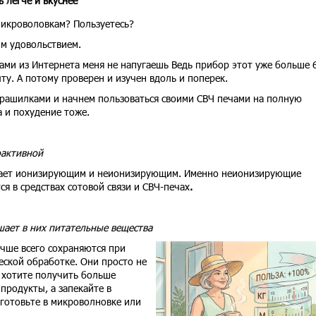
ь легче и вкуснее
микроволовкам? Пользуетесь?
им удовольствием.
ами из Интернета меня не напугаешь Ведь прибор этот уже больше 
ыту. А потому проверен и изучен вдоль и поперек.
страшилками и начнем пользоваться своими СВЧ печами на полную
а и похудение тоже.
оактивной
вает ионизирующим и неионизирующим. Именно неионизирующие
я в средствах сотовой связи и СВЧ-печах
.
шает в них питательные вещества
чше всего сохраняются при
ской обработке. Они просто не
 хотите получить больше
продукты, а запекайте в
 готовьте в микроволновке или