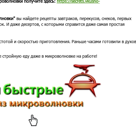
роволновки получите здесь:
https://secrets.vkusno-
олновки"
вы найдете рецепты завтраков, перекусов, снеков, первых
ок. И даже десертов, с которыми справится даже самая простая
тотой и скоростью приготовления. Раньше часами готовили в духо
е стройную еду даже в микроволновке на работе!