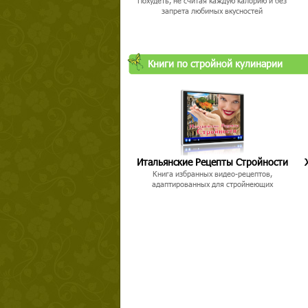
Похудеть, не считая каждую калорию и без
запрета любимых вкусностей
Книги по стройной кулинарии
Твой ша
Итальянские Рецепты Стройности
Книга избранных видео-рецептов,
адаптированных для стройнеющих