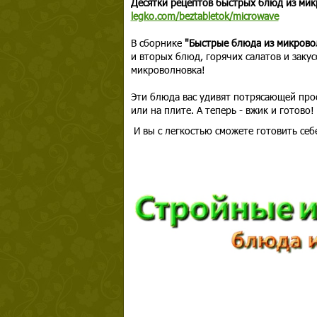
Десятки рецептов быстрых блюд из мик
legko.com/beztabletok/microwave
В сборнике
"Быстрые блюда из микров
и вторых блюд, горячих салатов и закус
микроволновка!
Эти блюда вас удивят потрясающей прос
или на плите. А теперь - вжик и готово!
И вы с легкостью сможете готовить себ