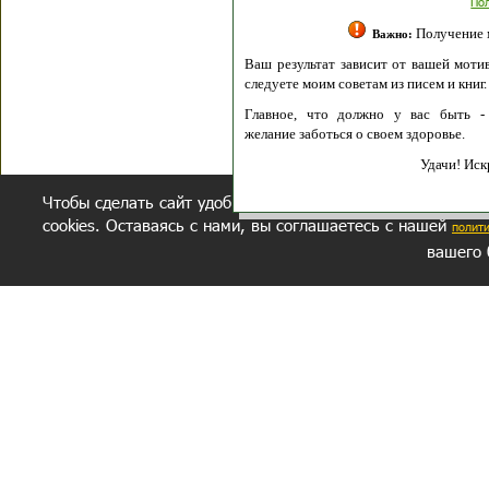
Полити
Получение моих 
Важно:
Ваш результат зависит от вашей мотивации
следуете моим советам из писем и книг.
Главное, что должно у вас быть - вер
желание заботься о своем здоровье.
Удачи! Искрен
Чтобы сделать сайт удобнее, осуществляется обработка и
cookies. Оставаясь с нами, вы соглашаетесь с нашей
полит
вашего 
СЕКРЕТНЫЙ РАЗДЕЛ
ВОПРОС-ОТВЕТ
ОБ АВТОРЕ