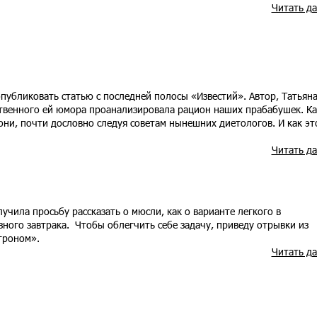
Читать д
опубликовать статью с последней полосы «Известий». Автор, Татьян
йственного ей юмора проанализировала рацион наших прабабушек. Ка
они, почти дословно следуя советам нынешних диетологов. И как эт
Читать д
лучила просьбу рассказать о мюсли, как о варианте легкого в
ного завтрака. Чтобы облегчить себе задачу, приведу отрывки из
троном».
Читать д