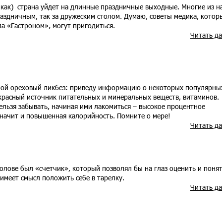
о как) страна уйдет на длинные праздничные выходные. Многие из н
раздничным, так за дружеским столом. Думаю, советы медика, котор
а «Гастроном», могут пригодиться.
Читать д
шой ореховый ликбез: приведу информацию о некоторых популярны
екрасный источник питательных и минеральных веществ, витаминов.
ельзя забывать, начиная ими лакомиться – высокое процентное
значит и повышенная калорийность. Помните о мере!
Читать д
голове был «счетчик», который позволял бы на глаз оценить и понят
имеет смысл положить себе в тарелку.
Читать д