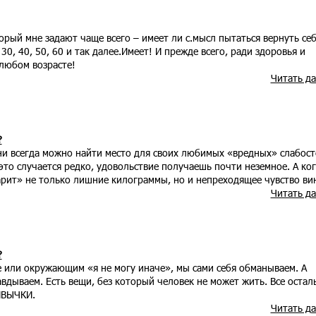
орый мне задают чаще всего – имеет ли с.мысл пытаться вернуть се
30, 40, 50, 60 и так далее.Имеет! И прежде всего, ради здоровья и
любом возрасте!
Читать д
?
ни всегда можно найти место для своих любимых «вредных» слабост
это случается редко, удовольствие получаешь почти неземное. А ко
арит» не только лишние килограммы, но и непреходящее чувство ви
Читать д
?
е или окружающим «я не могу иначе», мы сами себя обманываем. А
авдываем. Есть вещи, без который человек не может жить. Все остал
ИВЫЧКИ.
Читать д