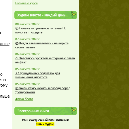
Больше о курсе
Худеем вместе - каждый день
08 августа 2026г.
😮 Почему интуитивное питание НЕ
я
помогает похудеть
07 августа 2026г.
альше
😱 Когда взвешиваетесь - не верьте
своим глазам
06 августа 2026г.
🍅 Хвастаюсь урожаем и открываю глаза
на факт
05 августа 2026г.
⚡7 причудливых подсказок для
бо
уменьшения аппетита
ина
05 августа 2026г.
тому
😮Зачем качку нюхать шоколад перед
тренировкой?
альше
Архив блога
Электронные книги
Ваш ежедневный план питания:
Ешь и худей!