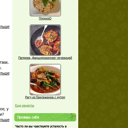
ПлоризО
альше
Паприка, фаршированная чечевицей
твах.
.
альше
Рагу из баклажанов с нутом
Еще рецепты
ое, у
и?
Проверь себя
альше
Часто ли вы чувствуете усталость в