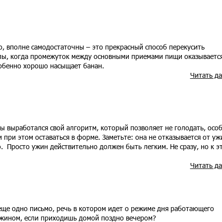
о, вполне самодостаточны – это прекрасный способ перекусить
лы, когда промежуток между основными приемами пищи оказываетс
обенно хорошо насыщает банан.
Читать д
 выработался свой алгоритм, который позволяет не голодать, осо
и при этом оставаться в форме. Заметьте: она не отказывается от уж
о. Просто ужин действительно должен быть легким. Не сразу, но к э
Читать д
еще одно письмо, речь в котором идет о режиме дня работающего
 ужином, если приходишь домой поздно вечером?