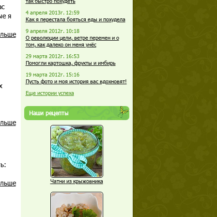
так быстро похудеть
ас
4 апреля 2013г. 12:59
ые я
Как я перестала бояться еды и похудела
9 апреля 2012г. 10:18
альше
О революции цели, ветре перемен и о
том, как далеко он меня унёс
29 марта 2012г. 16:53
Помогли картошка, фрукты и имбирь
19 марта 2012г. 15:16
Пусть фото и моя история вас вдохновят!
х
Еще истории успеха
Наши рецепты
альше
ь:
Чатни из крыжовника
альше