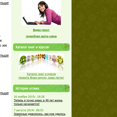
альше
Видео-урок+
а
подробная карта-схема
к
о им
Каталог книг и курсов
альше
Каталог книг и курсов
проекта Живи вкусно, живи легко!
Истории успеха
альше
16 ноября 2015г. 18:28
Теперь я точно знаю: в 40 лет жизнь
только начинается!
7 августа 2014г. 08:53
Знакомые удивлялись, как мне удалось