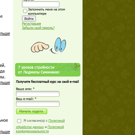
Запомнить меня на этом
компьютере
бе
Регистрация
Забыли свой пароль?
альше
ей.
7 уроков стройности
гда
от Людмилы Симиненко
ны.
альше
Получите бесплатный курс на свой e-mail
Ваше имя: *
Ваш е-mail: *
ьное
Я согласен(а) с
Политикой
обработки данных
и
Политикой
альше
конфиденциальности