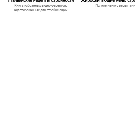
Итальянские Рецепты Стройности
Жиросжигающие меню стр
Книга избранных видео-рецептов,
Полное меню с рецептам
адаптированных для стройнеющих