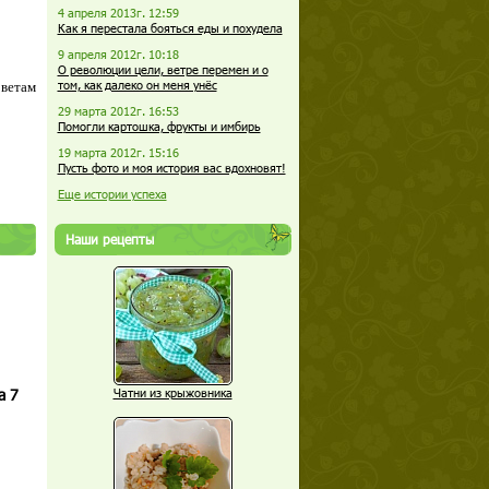
4 апреля 2013г. 12:59
Как я перестала бояться еды и похудела
9 апреля 2012г. 10:18
О революции цели, ветре перемен и о
том, как далеко он меня унёс
оветам
29 марта 2012г. 16:53
Помогли картошка, фрукты и имбирь
19 марта 2012г. 15:16
Пусть фото и моя история вас вдохновят!
Еще истории успеха
Наши рецепты
а 7
Чатни из крыжовника