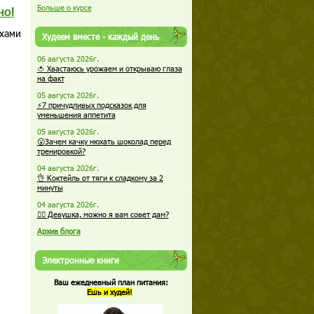
Больше о курсе
но!
ехами
Худеем вместе - каждый день
06 августа 2026г.
🍅 Хвастаюсь урожаем и открываю глаза
на факт
05 августа 2026г.
⚡7 причудливых подсказок для
уменьшения аппетита
05 августа 2026г.
😮Зачем качку нюхать шоколад перед
тренировкой?
04 августа 2026г.
👌 Коктейль от тяги к сладкому за 2
минуты
04 августа 2026г.
🏋️‍♀️ Девушка, можно я вам совет дам?
Архив блога
Электронные книги
Ваш ежедневный план питания:
Ешь и худей!