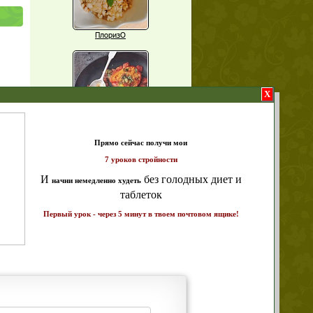
ПлоризО
X
щих
о!
Паприка, фаршированная чечевицей
т и
ике!
Рагу из баклажанов с нутом
Еще рецепты
Проверь себя
Часто ли вы чувствуете усталость в
середине дня?