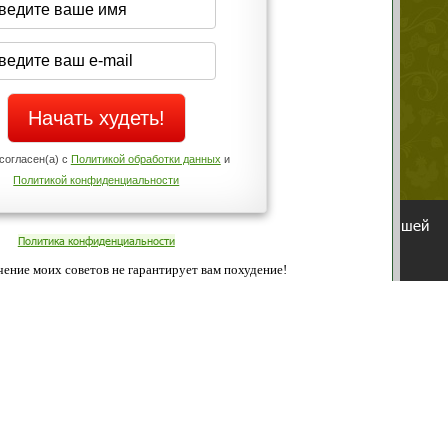
Да
Нет
Телефоны службы поддержки
+7 (909) 421-77-27
ованием cookies. Оставаясь с нами, вы соглашаетесь с нашей
 браузера.
Согласен
ательно вы
 фигуру и