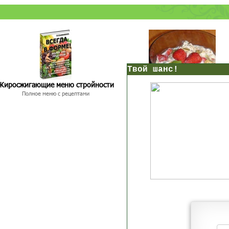
нс!
Жиросжигающие меню стройности
Экспресс-рецепты для худею
Полное меню с рецептами
Экономьте время и Стройнейте Вкусн
Прямо сейчас получи мои
7 уроков стройности
И
без голодных дие
начни немедленно худеть
таблеток
Первый урок - через 5 минут в твоем почтовом ящ