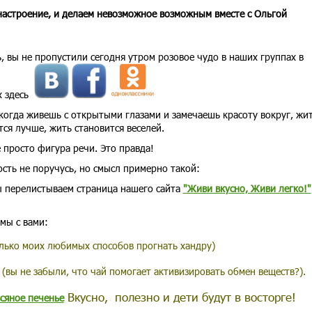
настроение, и делаем невозможное возможным вместе с Ольгой
, вы не пропустили сегодня утром розовое чудо в наших группах в
х здесь
 когда живешь с открытыми глазами и замечаешь красоту вокруг, жи
тся лучше, жить становится веселей.
е просто фигура речи. Это правда!
ость не поручусь, но смысл примерно такой:
ы перелистываем страница нашего сайта
"Живи вкусно, Живи легко!"
мы с вами:
лько моих любимых способов прогнать хандру)
(вы не забыли, что чай помогает активизировать обмен веществ?).
Вкусно, полезно и дети будут в восторге!
сяное печенье