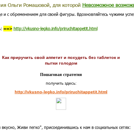
ния Ольги Ромашовой, для которой
Невозможное возмож
ще и с обременением для своей фигуры. Вдохновляйтесь чужими усп
ь:
==>
http://vkusno-legko.info/priruchitappetit.html
Как приручить свой аппетит и похудеть без таблеток и
пытки голодом
Пошаговая стратегия
получить здесь:
http://vkusno-legko.info/priruchitappetit.html
 вкусно, Живи легко", присоединившись к нам в социальных сетях: