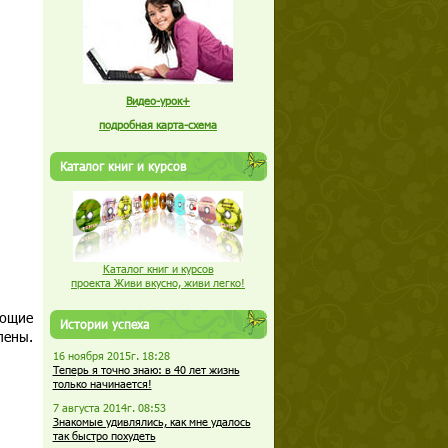
Видео-урок+
подробная карта-схема
Каталог книг и курсов
Каталог книг и курсов
проекта Живи вкусно, живи легко!
еющие
Истории успеха
лены.
16 ноября 2015г. 18:28
Теперь я точно знаю: в 40 лет жизнь
только начинается!
7 августа 2014г. 08:53
Знакомые удивлялись, как мне удалось
так быстро похудеть