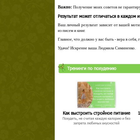
Важно:
Получение моих советов не гарантиру
Результат может отличаться в каждом 
Ваш личный результат зависит от вашей мотив
из писем и книг.
Главное, что должно у вас быть - вера в себя,
Удачи! Искренне ваша Людмила Симиненко.
Тренинги по похудению
Как выстроить стройное питание
1
Похудеть, не считая каждую калорию и без
запрета любимых вкусностей