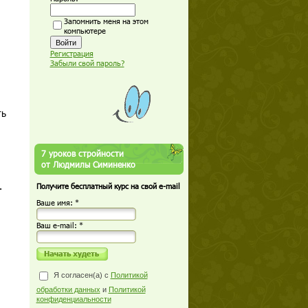
Запомнить меня на этом
компьютере
Регистрация
Забыли свой пароль?
ть
7 уроков стройности
от Людмилы Симиненко
.
Получите бесплатный курс на свой e-mail
Ваше имя: *
Ваш е-mail: *
Я согласен(а) с
Политикой
обработки данных
и
Политикой
конфиденциальности