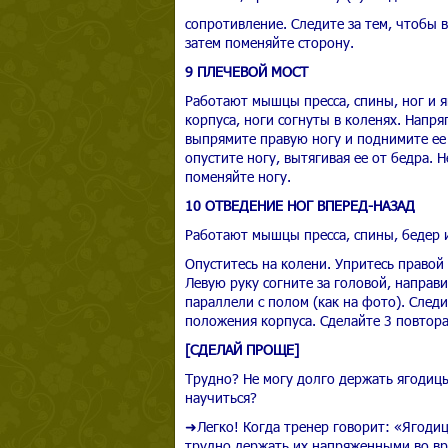
сопротивление. Следите за тем, чтобы 
затем поменяйте сторону.
9 ПЛЕЧЕВОЙ МОСТ
Работают мышцы пресса, спины, ног и я
корпуса, ноги согнуты в коленях. Напря
выпрямите правую ногу и поднимите ее 
опустите ногу, вытягивая ее от бедра. 
поменяйте ногу.
10 ОТВЕДЕНИЕ НОГ ВПЕРЕД-НАЗАД
Работают мышцы пресса, спины, бедер и
Опуститесь на колени. Упритесь правой 
Левую руку согните за головой, направ
параллели с полом (как на фото). Следи
положения корпуса. Сделайте 3 повтора
[СДЕЛАЙ ПРОЩЕ]
Трудно? Не могу долго держать ягодицы
научиться?
➜Легко! Когда тренер говорит: «Ягодицы
трудно держать их напряженными во в