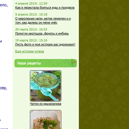
4 апреля 2013г. 12:59
ело,
Как я перестала бояться еды и похудела
9 апреля 2012г. 10:18
О революции цели, ветре перемен и о
том, как далеко он меня унёс
29 марта 2012г. 16:53
Помогли картошка, фрукты и имбирь
ы
19 марта 2012г. 15:16
Пусть фото и моя история вас вдохновят!
Еще истории успеха
Наши рецепты
ову,
Чатни из крыжовника
?