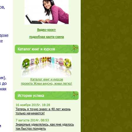
ов,
Видео-урок+
вдохе
подробная карта-схема
хе
Каталог книг и курсов
м).
Каталог книг и курсов
х до
проекта Живи вкусно, живи легко!
няя
Истории успеха
16 ноября 2015г. 18:28
Теперь я точно знаю: в 40 лет жизнь
только начинается!
7 августа 2014г. 08:53
Знакомые удивлялись, как мне удалось
м
так быстро похудеть