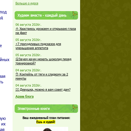
Больше о курсе
 под
Худеем вместе - каждый день
од
06 августа 2026г.
🍅 Хвастаюсь урожаем и открываю глаза
на факт
05 августа 2026г.
⚡7 причудливых подсказок для
е
уменьшения аппетита
05 августа 2026г.
ойных
😮Зачем качку нюхать шоколад перед
тренировкой?
04 августа 2026г.
👌 Коктейль от тяги к сладкому за 2
вая
минуты
ть
04 августа 2026г.
🏋️‍♀️ Девушка, можно я вам совет дам?
Архив блога
Электронные книги
вую
Ваш ежедневный план питания:
Ешь и худей!
 их
вая