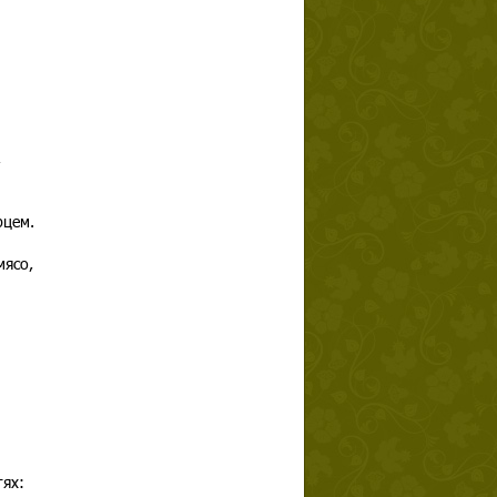
,
рцем.
мясо,
етях: