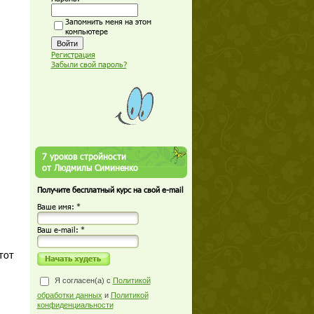
Запомнить меня на этом
компьютере
Регистрация
Забыли свой пароль?
7 уроков стройности
от Людмилы Симиненко
Получите бесплатный курс на свой e-mail
Ваше имя: *
Ваш е-mail: *
тот
Я согласен(а) с
Политикой
обработки данных
и
Политикой
конфиденциальности