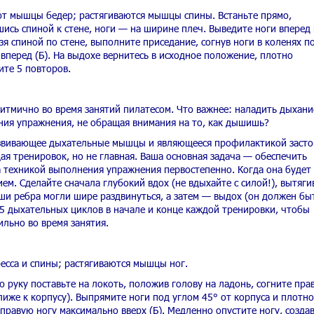
т мышцы бедер; растягиваются мышцы спины. Встаньте прямо,
ись спиной к стене, ноги — на ширине плеч. Выведите ноги вперед
ьзя спиной по стене, выполните приседание, согнув ноги в коленях п
вперед (Б). На выдохе вернитесь в исходное положение, плотно
ите 5 повторов.
итмично во время занятий пилатесом. Что важнее: наладить дыхани
ния упражнения, не обращая внимания на то, как дышишь?
азвивающее дыхательные мышцы и являющееся профилактикой заст
ая тренировок, но не главная. Ваша основная задача — обеспечить
а техникой выполнения упражнения первостепенно. Когда она будет
ем. Сделайте сначала глубокий вдох (не вдыхайте с силой!), вытяги
ши ребра могли шире раздвинуться, а затем — выдох (он должен бы
5 дыхательных циклов в начале и конце каждой тренировки, чтобы
льно во время занятия.
есса и спины; растягиваются мышцы ног.
ю руку поставьте на локоть, положив голову на ладонь, согните пра
лиже к корпусу). Выпрямите ноги под углом 45° от корпуса и плотно
правую ногу максимально вверх (Б). Медленно опустите ногу, созда