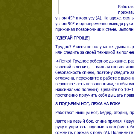
Работаю
прижавш
углом 45° к корпусу (А). На вдохе, скол
углом 90° и одновременно выводя руки 
прижимая позвоночник к стене. Выполн
[СДЕЛАЙ ПРОЩЕ]
Трудно? У меня не получается дышать р
или следить за своей техникой выполне
➜Легко! Грудное реберное дыхание, р
явлений в легких, — важная составляющ
безопасность спины, поэтому следить з
отлажена, переходите к работе с дыхани
верхнюю часть позвоночника, чтобы ва
максимально полным). Делайте по 10–1
постепенно приучить себя дышать прави
8 ПОДЪЕМЫ НОГ, ЛЕЖА НА БОКУ
Работают мышцы ног, бедер, ягодиц, пр
Лягте на левый бок, спина прямая. Леву
руку и упритесь ладонью в пол (кисть б
сожмите, прижав к полу (А). Поднимите 