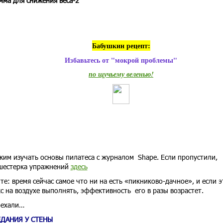
мма для снижения веса-2
Бабушкин рецепт:
Избавьтесь от "мокрой проблемы"
по щучьему веленью!
им изучать основы пилатеса с журналом Shape. Если пропустили,
шестерка упражнений
здесь
те: время сейчас самое что ни на есть «пикниково-дачное», и если э
с на воздухе выполнять, эффективность его в разы возрастет.
оехали…
ЕДАНИЯ У СТЕНЫ