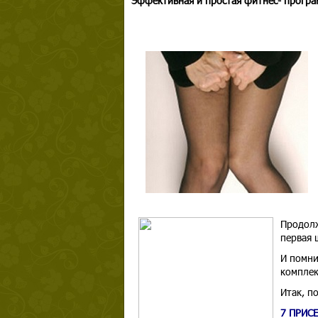
Эффективная и простая фитнес- програ
Продолж
первая 
И помни
комплек
Итак, п
7 ПРИС