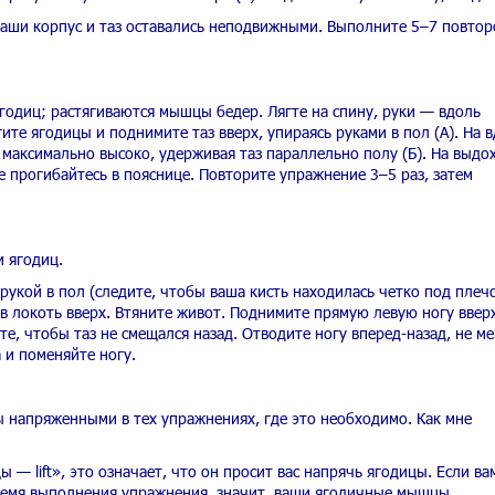
ваши корпус и таз оставались неподвижными. Выполните 5–7 повтор
годиц; растягиваются мышцы бедер. Лягте на спину, руки — вдоль
гите ягодицы и поднимите таз вверх, упираясь руками в пол (А). На 
максимально высоко, удерживая таз параллельно полу (Б). На выдо
Не прогибайтесь в пояснице. Повторите упражнение 3–5 раз, затем
 ягодиц.
рукой в пол (следите, чтобы ваша кисть находилась четко под плечо
ив локоть вверх. Втяните живот. Поднимите прямую левую ногу ввер
те, чтобы таз не смещался назад. Отводите ногу вперед-назад, не ме
 и поменяйте ногу.
 напряженными в тех упражнениях, где это необходимо. Как мне
 — lift», это означает, что он просит вас напрячь ягодицы. Если ва
ремя выполнения упражнения, значит, ваши ягодичные мышцы