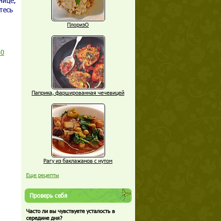
нице,
тесь
ПлоризО
40
Паприка, фаршированная чечевицей
Рагу из баклажанов с нутом
Еще рецепты
Проверь себя
Часто ли вы чувствуете усталость в
середине дня?