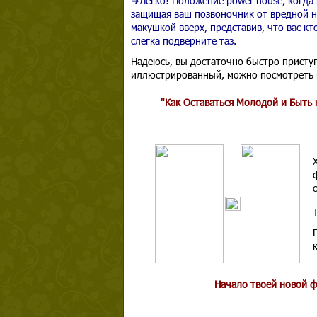
➜Легко! Положение power house, когда 
защищая ваш позвоночник от вредной н
макушкой вверх, представив, что вас кто
слегка подверните таз.
Надеюсь, вы достаточно быстро приступ
иллюстрированный, можно посмотреть
"Как Оставаться Молодой и Быть 
Начало твоей новой ф