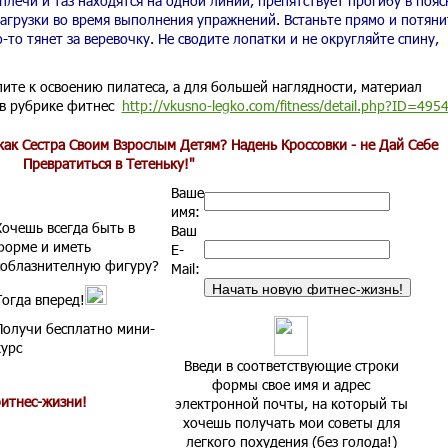
плечи и таз находятся на одной линии, препятствует прогибу в пояс
агрузки во время выполнения упражнений. Встаньте прямо и потяни
-то тянет за веревочку. Не сводите лопатки и не округляйте спину,
ите к освоению пилатеса, а для большей наглядности, материал
 в рубрике фитнес
http://vkusno-legko.com/fitness/detail.php?ID=495
как Сестра Своим Взрослым Детям? Надень Кроссовки - не Дай Себе
Превратиться в Тетеньку!"
Ваше
имя:
Хочешь всегда быть в
Ваш
форме и иметь
E-
соблазнителную фигуру?
Mail:
Тогда вперед!
Получи бесплатно мини-
курс
Введи в соответствующие строки
формы свое имя и адрес
итнес-жизни!
электронной почты, на который ты
хочешь получать мои советы для
легкого похудения (без голода!)