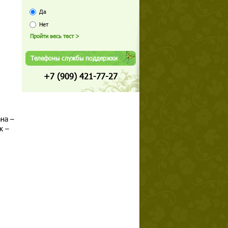
Да
Нет
Телефоны службы поддержки
+7 (909) 421-77-27
ана –
к –