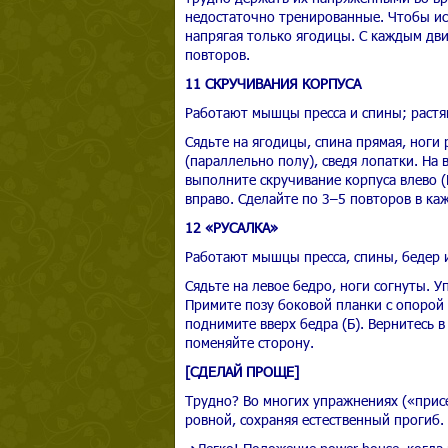
недостаточно тренированные. Чтобы ис
напрягая только ягодицы. С каждым дв
повторов.
11 СКРУЧИВАНИЯ КОРПУСА
Работают мышцы пресса и спины; растя
Сядьте на ягодицы, спина прямая, ноги
(параллельно полу), сведя лопатки. На 
выполните скручивание корпуса влево (
вправо. Сделайте по 3–5 повторов в ка
12 «РУСАЛКА»
Работают мышцы пресса, спины, бедер и
Сядьте на левое бедро, ноги согнуты. У
Примите позу боковой планки с опорой 
поднимите вверх бедра (Б). Вернитесь 
поменяйте сторону.
[СДЕЛАЙ ПРОЩЕ]
Трудно? Во многих упражнениях («присе
ровной, сохраняя естественный прогиб.