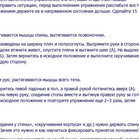
править ситуацию, перед выполнением упражнения расслабьте все т
ижением держите их в напряженном состоянии дольше. Сделайте 15
гиваются мышцы спины, вытягивается позвоночник.
 разведены на ширину плеч и полусогнуты. Выпрямите руки в сторон
вдохе втяните живот, опустите плечи и вытяните шею (А). На выдохе
Б). Затем вернитесь в исходное положение и выполните скручивание
ждую сторону.
 рук; растягиваются мышцы всего тела.
притесь левой ладонью в пол, а правой рукой потянитесь вверх (А).
на левую руку, соединив стопы вместе и вытянув правую руку за гол
в исходное положение и повторите упражнение еще 2–3 раза, затем
дания у стены», «скручивания корпуса» и др.) нужно держать спину
 Зачем это нужно и как научиться фиксировать принятое положение