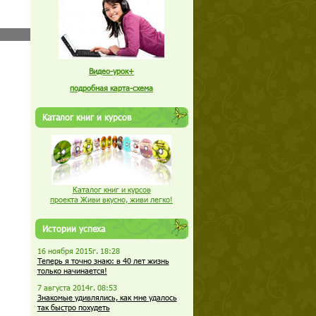
Видео-урок+
подробная карта-схема
Каталог книг и курсов
Каталог книг и курсов
проекта Живи вкусно, живи легко!
Истории успеха
16 ноября 2015г. 18:28
Теперь я точно знаю: в 40 лет жизнь
только начинается!
7 августа 2014г. 08:53
Знакомые удивлялись, как мне удалось
так быстро похудеть