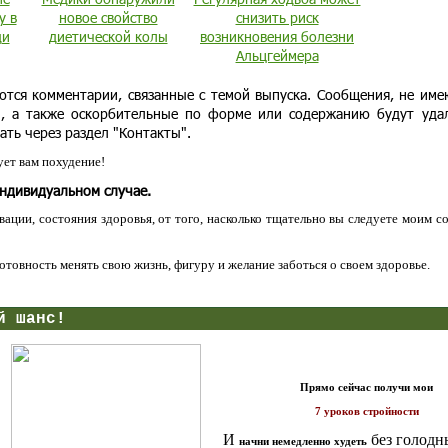
у в
новое свойство
снизить риск
ди
диетической колы
возникновения болезни
Альцгеймера
ются комментарии, связанные с темой выпуска. Сообщения, не им
и, а также оскорбительные по форме или содержанию будут уда
ать через раздел "Контакты".
ет вам похудение!
индивидуальном случае.
ации, состояния здоровья, от того, насколько тщательно вы следуете моим с
 готовность менять свою жизнь, фигуру и желание заботься о своем здоровье.
нс!
Прямо сейчас получи мои
7 уроков стройности
И
без голодных дие
начни немедленно худеть