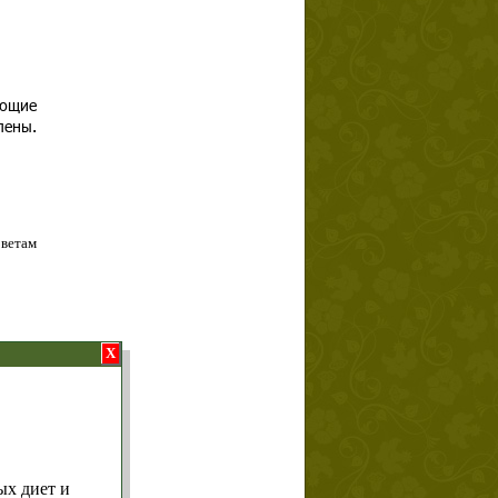
еющие
лены.
оветам
X
т и