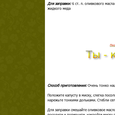
Для заправки:
6 ст. л. оливкового масла
жидкого меда
Пр
Способ приготовления:
Очень тонко на
Положите капусту в миску, слегка посол
нарежьте тонкими дольками. Стебли сел
Для заправки смешайте оливковое масло
посолите и поперчите, накройте миску 