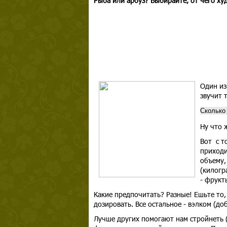
Рыба или арбуз? Выбирайте, от чего худ
Один из
звучит т
Сколько
Ну что 
Вот с т
приходи
объему,
(килогр
- фрукт
Какие предпочитать? Разные! Ешьте то, 
дозировать. Все остальное - вэлком (до
Лучше других помогают нам стройнеть (