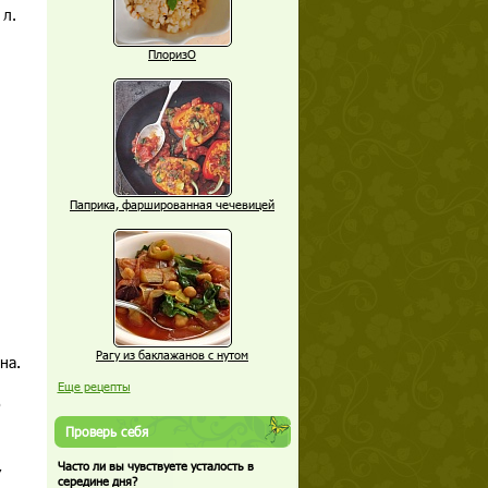
 л.
ПлоризО
Паприка, фаршированная чечевицей
Рагу из баклажанов с нутом
на.
Еще рецепты
о
Проверь себя
,
Часто ли вы чувствуете усталость в
середине дня?