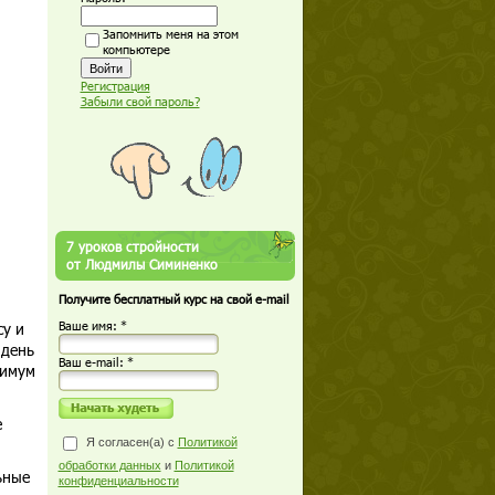
Запомнить меня на этом
компьютере
Регистрация
Забыли свой пароль?
7 уроков стройности
от Людмилы Симиненко
Получите бесплатный курс на свой e-mail
су и
Ваше имя: *
 день
Ваш е-mail: *
нимум
е
Я согласен(а) с
Политикой
обработки данных
и
Политикой
ьные
конфиденциальности