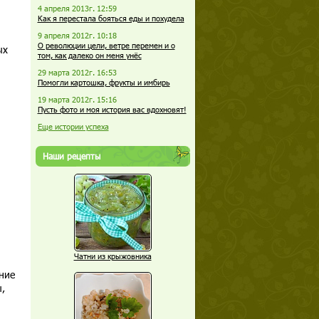
4 апреля 2013г. 12:59
Как я перестала бояться еды и похудела
9 апреля 2012г. 10:18
О революции цели, ветре перемен и о
ых
том, как далеко он меня унёс
29 марта 2012г. 16:53
Помогли картошка, фрукты и имбирь
19 марта 2012г. 15:16
Пусть фото и моя история вас вдохновят!
Еще истории успеха
Наши рецепты
Чатни из крыжовника
ние
,