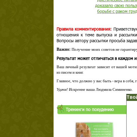
доказало свою польз
борьбе с раком гру
Правила комментирования:
Приветству
отношения к теме выпуска и рассылк
Вопросы автору рассылки просьба задав
Важно:
Получение моих советов не гарантиру
Результат может отличаться в каждом 
Ваш личный результат зависит от вашей мотив
из писем и книг.
Главное, что должно у вас быть - вера в себя,
Удачи! Искренне ваша Людмила Симиненко.
Твой ша
Тренинги по похудению