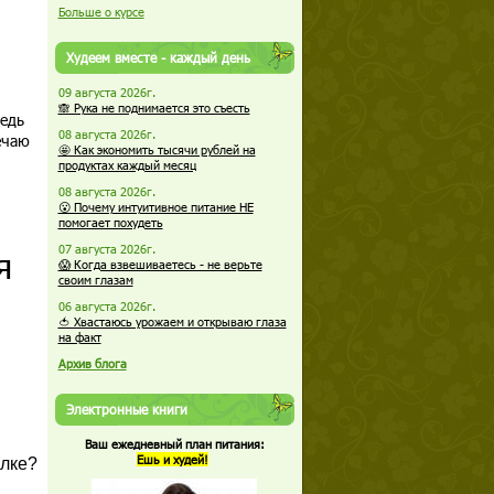
Больше о курсе
Худеем вместе - каждый день
09 августа 2026г.
🙈 Рука не поднимается это съесть
ведь
08 августа 2026г.
ечаю
🤩 Как экономить тысячи рублей на
продуктах каждый месяц
08 августа 2026г.
😮 Почему интуитивное питание НЕ
помогает похудеть
07 августа 2026г.
😱 Когда взвешиваетесь - не верьте
своим глазам
06 августа 2026г.
🍅 Хвастаюсь урожаем и открываю глаза
на факт
Архив блога
Электронные книги
Ваш ежедневный план питания:
Ешь и худей!