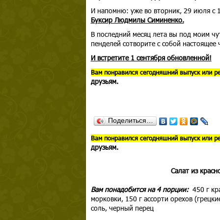
И напомню: уже во вторник, 29 июля с 
Буксир Людмилы Симиненко.
В последний месяц лета вы под моим ч
пенделей сотворите с собой настоящее ч
И встретите 1 сентября обновленной!
В
ам понравился сегодняшний выпуск или р
друзьям.
Поделиться…
В
ам понравился сегодняшний выпуск или р
друзьям.
Салат из красн
Вам понадобится на 4 порции:
450 г кр
морковки, 150 г ассорти орехов (грецки
соль, черный перец