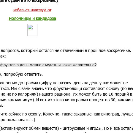
еть будем в это воскресенье:)
избавься навсегда от
молочницы и кандидоза
 вопросов, который остался не отвеченным в прошлое воскресенье,
ак:
 фруктов в день можно съедать и какие желательно?
ж, попробую ответить.
очностью до грамма цифру не назову. день на день у вас может не
ться. Мы с вами знаем. что фрукты-овощи составляют основу (по ве
 но не по калориям) нашего рациона. Их может быть до 10 порций в
амм как минимум). И вот из этого килограмма процентов 30, как ми
ы.
что сейчас по сезону. Конечно, такие сахарные, как виноград, лучш
бро пожаловать! :)
активизируют обмен веществ) - цитрусовые и ягоды. Но и все остал