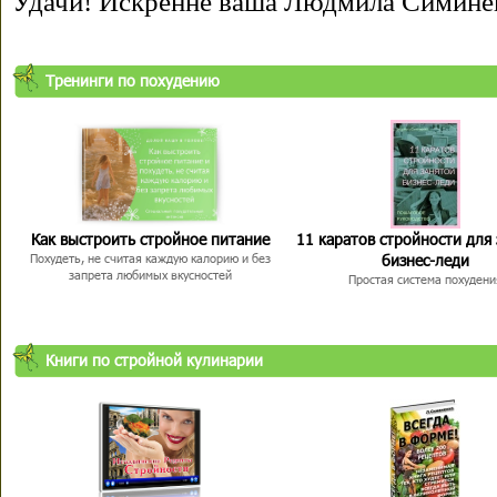
Удачи! Искренне ваша Людмила Симине
Тренинги по похудению
Как выстроить стройное питание
11 каратов стройности для
бизнес-леди
Похудеть, не считая каждую калорию и без
запрета любимых вкусностей
Простая система похудени
Книги по стройной кулинарии