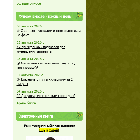
Больше о курсе
Худеем вместе - каждый день
06 августа 2026г.
🍅 Хвастаюсь урожаем и открываю глаза
на факт
05 августа 2026г.
⚡7 причудливых подсказок для
уменьшения аппетита
05 августа 2026г.
😮Зачем качку нюхать шоколад перед
тренировкой?
04 августа 2026г.
👌 Коктейль от тяги к сладкому за 2
минуты
04 августа 2026г.
🏋️‍♀️ Девушка, можно я вам совет дам?
Архив блога
Электронные книги
Ваш ежедневный план питания:
Ешь и худей!