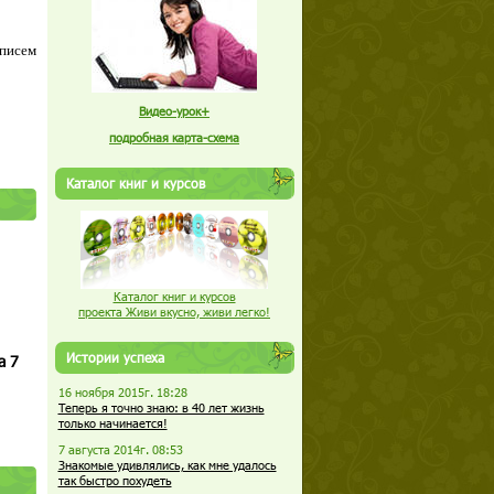
 писем
Видео-урок+
подробная карта-схема
Каталог книг и курсов
Каталог книг и курсов
проекта Живи вкусно, живи легко!
Истории успеха
а 7
16 ноября 2015г. 18:28
Теперь я точно знаю: в 40 лет жизнь
только начинается!
7 августа 2014г. 08:53
Знакомые удивлялись, как мне удалось
так быстро похудеть