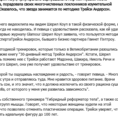
а, порадовала своих многочисленных поклонников изумительной
казалось, что звезда занимается по методике Трейси Андерсон.
днего видеоклипа мы видим Шерил Коул в такой физической форме, 
гда не находилась. И певица с удовольствием рассказала, как ей уда
тервью журналу Glamour Шерил Коул заявила, что пользуется метод
спертаТрейси Андерсон, бывшего бизнес-партнера Гвинет Пэлтроу.
методикой тренировок, которые только в Великобритании разошлись
акже книгу "30-дневный метод Трейси Андерсон". Кстати, Шерил
дь помимо нее с Трейси работают Мадонна, Шакира, Николь Ричи и
го Шерил, она уже получает удовольствие от тренировок.
торой ты ощущаешь наслаждение и радость, - говорит певица. - Мног
 с утра и отправляюсь туда. Мне нравится здоровое питание. Врачи
 сои, и это значит, что я должна исключить из своего рациона суш
ella, от которого у меня уже развилась зависимость".
ль собственного тренажера "Гибридный реформатор тела", а также с
групп мышцы. Говорят, что некоторые женщины худели на этой
 что позволяло отменять пластические операции. Трейси уверяет, чт
ть идеальную фигуру до 100 лет.