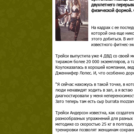
двухлетнего перерыв
физической формой. О
На кадрах с ее после
которой она еще нико
этого добиться. В ин
известного фитнес-эк
Трейси выпустила уже 4 ДВД со своей 
тиражом более 20 000 экземпляров, а т
Коулоказалась в хорошей компании, ве
Дженнифер Лопес. И, что особенно доро
"Я сейчас нахожусь в такой точке, в ко
люди ненавидят ходить в зал, а я встаю
диагностировали у меня непереносимость
Зато теперь там есть сыр burrata mozzar
Трейси Андерсон известна, как создате
разнообразных упражнений для разных 
методике со скоростью 25 кг в полгода,
тренировки позволят женщинам сохраня