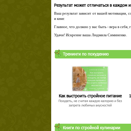
Результат может отличаться в каждом 
Ваш результат зависит от вашей мотивации, с
и книг.
Главное, что должно у вас быть - вера в себя,
Удачи! Искренне ваша Людмила Симиненко.
Тренинги по похудению
Как выстроить стройное питание
1
Похудеть, не считая каждую калорию и без
запрета любимых вкусностей
Книги по стройной кулинарии