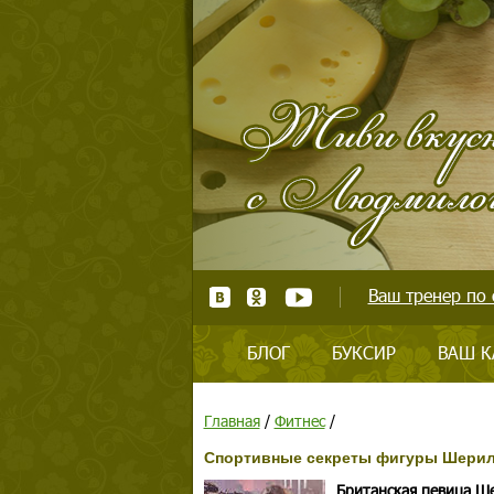
Ваш тренер по 
БЛОГ
БУКСИР
ВАШ К
Главная
/
Фитнес
/
Спортивные секреты фигуры Шерил
Британская певица Ш