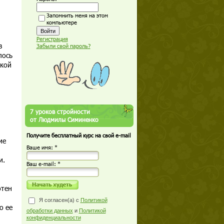
Запомнить меня на этом
компьютере
Регистрация
в
Забыли свой пароль?
лось
икой
7 уроков стройности
от Людмилы Симиненко
Получите бесплатный курс на свой e-mail
ие
Ваше имя: *
и.
Ваш е-mail: *
отен
Я согласен(а) с
Политикой
о ее
обработки данных
и
Политикой
конфиденциальности