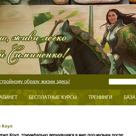
стройному образу жизни здесь!
АБИНЕТ
БЕСПЛАТНЫЕ КУРСЫ
ТРЕНИНГИ
БАЗА
 Коул
ерил Коул, триумфально вернувшаяся в мир поп-музыки после