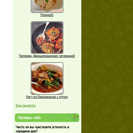
ПлоризО
Паприка, фаршированная чечевицей
Рагу из баклажанов с нутом
Еще рецепты
Проверь себя
Часто ли вы чувствуете усталость в
середине дня?