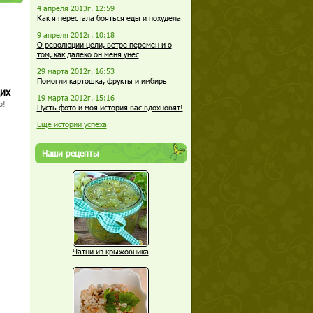
4 апреля 2013г. 12:59
Как я перестала бояться еды и похудела
9 апреля 2012г. 10:18
О революции цели, ветре перемен и о
том, как далеко он меня унёс
29 марта 2012г. 16:53
Помогли картошка, фрукты и имбирь
щих
19 марта 2012г. 15:16
о!
Пусть фото и моя история вас вдохновят!
Еще истории успеха
Наши рецепты
Чатни из крыжовника