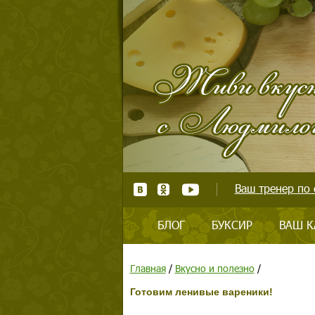
Ваш тренер по 
БЛОГ
БУКСИР
ВАШ К
Главная
/
Вкусно и полезно
/
Готовим ленивые вареники!