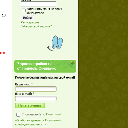
Запомнить меня на этом
компьютере
и 17
Регистрация
Забыли свой пароль?
это
7 уроков стройности
от Людмилы Симиненко
Получите бесплатный курс на свой e-mail
Ваше имя: *
Ваш е-mail: *
Я согласен(а) с
Политикой
обработки данных
и
Политикой
конфиденциальности