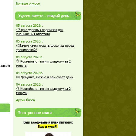
Больше о курсе
Худеем вместе - каждый день
05 августа 2026г.
⚡7 причудливых подсказок для
уменьшения аппетита
05 августа 2026г.
😮Зачем качку нюхать шоколад перед
тренировкой?
04 августа 2026г.
👌 Коктейль от тяги к сладкому за 2
 писем
минуты
04 августа 2026г.
🏋️‍♀️ Девушка, можно я вам совет дам?
04 августа 2026г.
👌 Коктейль от тяги к сладкому за 2
минуты
Архив блога
Электронные книги
Ваш ежедневный план питания:
Ешь и худей!