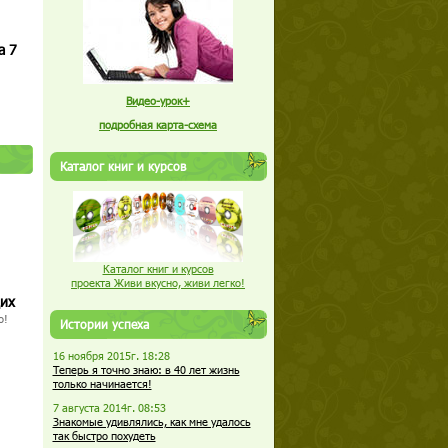
а 7
Видео-урок+
подробная карта-схема
Каталог книг и курсов
Каталог книг и курсов
проекта Живи вкусно, живи легко!
щих
о!
Истории успеха
16 ноября 2015г. 18:28
Теперь я точно знаю: в 40 лет жизнь
только начинается!
7 августа 2014г. 08:53
Знакомые удивлялись, как мне удалось
так быстро похудеть