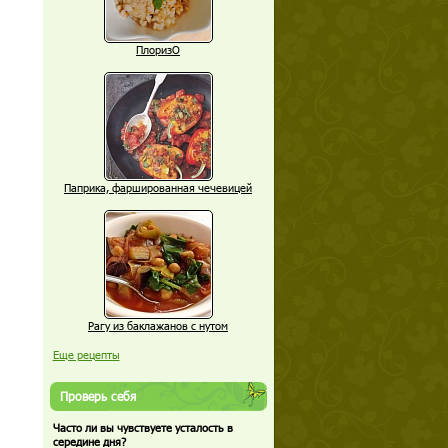
ПлоризО
Паприка, фаршированная чечевицей
Рагу из баклажанов с нутом
Еще рецепты
Проверь себя
Часто ли вы чувствуете усталость в
середине дня?