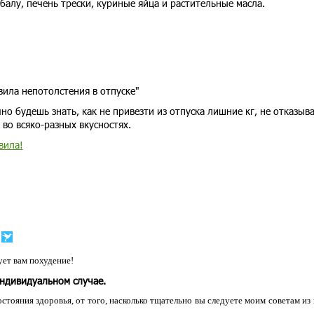
алу, печень трески, куриные яйца и растительные масла.
вила непотолстения в отпуске"
но будешь знать, как не привезти из отпуска лишние кг, не отказыв
 во всяко-разных вкусностях.
вила!
ет вам похудение!
индивидуальном случае.
остояния здоровья, от того, насколько тщательно вы следуете моим советам из