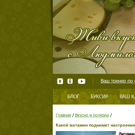
Ваш тренер по 
БЛОГ
БУКСИР
ВАШ К
Главная
/
Вкусно и полезно
/
Какой витамин поднимет настроение
Витамин