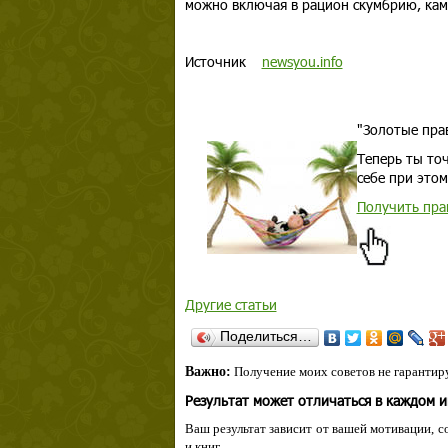
можно включая в рацион скумбрию, камб
Источник
newsyou.info
"Золотые пра
Теперь ты точ
себе при этом
Получить пра
Другие статьи
Поделиться…
Важно:
Получение моих советов не гарантиру
Результат может отличаться в каждом 
Ваш результат зависит от вашей мотивации, с
и книг.