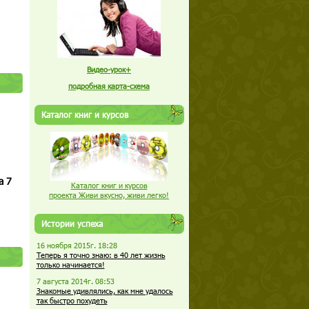
Видео-урок+
подробная карта-схема
Каталог книг и курсов
а 7
Каталог книг и курсов
проекта Живи вкусно, живи легко!
Истории успеха
16 ноября 2015г. 18:28
Теперь я точно знаю: в 40 лет жизнь
только начинается!
7 августа 2014г. 08:53
Знакомые удивлялись, как мне удалось
так быстро похудеть