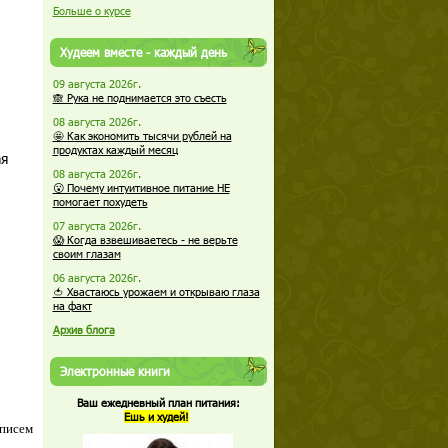
Больше о курсе
Худеем вместе - каждый день
09 августа 2026г.
🙈 Рука не поднимается это съесть
08 августа 2026г.
🤩 Как экономить тысячи рублей на
продуктах каждый месяц
ая
08 августа 2026г.
😮 Почему интуитивное питание НЕ
помогает похудеть
07 августа 2026г.
😱 Когда взвешиваетесь - не верьте
своим глазам
06 августа 2026г.
🍅 Хвастаюсь урожаем и открываю глаза
на факт
Архив блога
Электронные книги
Ваш ежедневный план питания:
Ешь и худей!
 писем