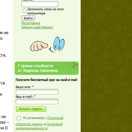
Запомнить меня на этом
компьютере
Регистрация
Забыли свой пароль?
ем не
ко
сти,
7 уроков стройности
от Людмилы Симиненко
Получите бесплатный курс на свой e-mail
тся
Ваше имя: *
е
Ваш е-mail: *
 не
Я согласен(а) с
Политикой
ехи –
обработки данных
и
Политикой
на D
конфиденциальности