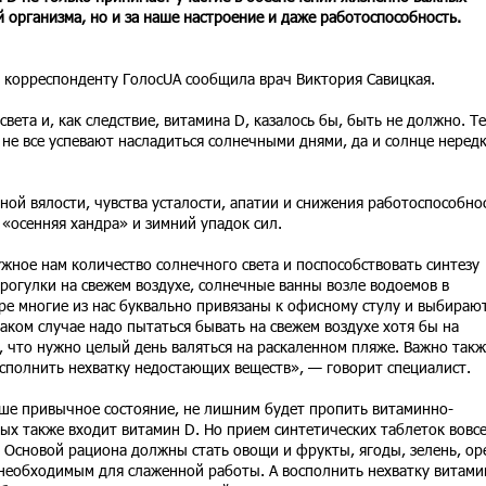
 организма, но и за наше настроение и даже работоспособность.
 корреспонденту ГолосUA сообщила врач Виктория Савицкая.
вета и, как следствие, витамина D, казалось бы, быть не должно. Т
 не все успевают насладиться солнечными днями, да и солнце неред
ной вялости, чувства усталости, апатии и снижения работоспособно
 «осенняя хандра» и зимний упадок сил.
жное нам количество солнечного света и поспособствовать синтезу
прогулки на свежем воздухе, солнечные ванны возле водоемов в
ре многие из нас буквально привязаны к офисному стулу и выбираю
 таком случае надо пытаться бывать на свежем воздухе хотя бы на
т, что нужно целый день валяться на раскаленном пляже. Важно такж
сполнить нехватку недостающих веществ», — говорит специалист.
аше привычное состояние, не лишним будет пропить витаминно-
ых также входит витамин D. Но прием синтетических таблеток вовсе
. Основой рациона должны стать овощи и фрукты, ягоды, зелень, ор
 необходимым для слаженной работы. А восполнить нехватку витами