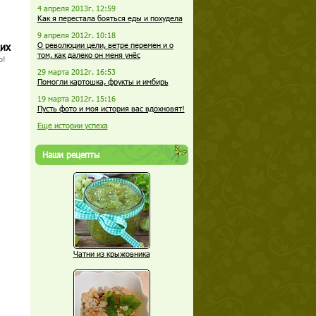
4 апреля 2013г. 12:59
Как я перестала бояться еды и похудела
9 апреля 2012г. 10:18
щих
О революции цели, ветре перемен и о
том, как далеко он меня унёс
о!
29 марта 2012г. 16:53
Помогли картошка, фрукты и имбирь
19 марта 2012г. 15:16
Пусть фото и моя история вас вдохновят!
Еще истории успеха
Наши рецепты
Чатни из крыжовника