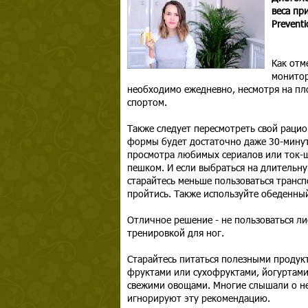
веса пр
Preventi
Как отм
монитор
необходимо ежедневно, несмотря на пло
спортом.
Также следует пересмотреть свой раци
формы будет достаточно даже 30-минут
просмотра любимых сериалов или ток-ш
пешком. И если выбраться на длительну
старайтесь меньше пользоваться трансп
пройтись. Также используйте обеденны
Отличное решение - не пользоваться л
тренировкой для ног.
Старайтесь питаться полезными продукт
фруктами или сухофруктами, йогуртами
свежими овощами. Многие слышали о не
игнорируют эту рекомендацию.