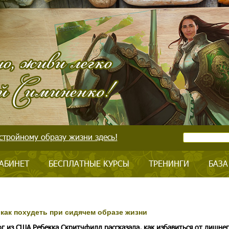
стройному образу жизни здесь!
АБИНЕТ
БЕСПЛАТНЫЕ КУРСЫ
ТРЕНИНГИ
БАЗА
 как похудеть при сидячем образе жизни
г из США Ребекка Скритчфилд рассказала, как избавиться от лишне