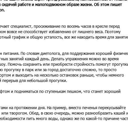
и сидячей работе и малоподвижном образе жизни. Об этом пишет
on.
ечает специалист, просиживание по восемь часов в кресле перед
ом вовсе не способствует избавлению от лишнего веса. Поэтому
тный график и общую усталость, все же находить время для заняти
он питания. По словам диетолога, для поддержания хорошей физиче
ных занятий каждый день. Делать упражнения можно во время
оу. Помочь сохранить или приобрести стройность помогут прогулк
ю прогулку в парк или за город достаточно сложно, то просто
ортом и выходить на несколько остановок раньше, чтобы немного
й перерыв для небольшой прогулки.
ифтом и подниматься по ступенькам пешком, что станет хорошей
ами на протяжении дня. На пример, вместо печенья перекусывайте
 или творогом. Обед, в свою очередь, можно разнообразить кашей 
обходимости пить много воды, однако же по какой-то причине час