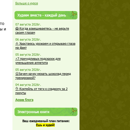
Больше о курсе
Худеем вместе - каждый день
что
07 августа 2026г.
ы и
😱 Когда взвешиваетесь - не верьте
своим глазам
06 августа 2026г.
🍅 Хвастаюсь урожаем и открываю глаза
на факт
05 августа 2026г.
⚡7 причудливых подсказок для
уменьшения аппетита
05 августа 2026г.
😮Зачем качку нюхать шоколад перед
тренировкой?
04 августа 2026г.
👌 Коктейль от тяги к сладкому за 2
минуты
Архив блога
Электронные книги
Ваш ежедневный план питания:
Ешь и худей!