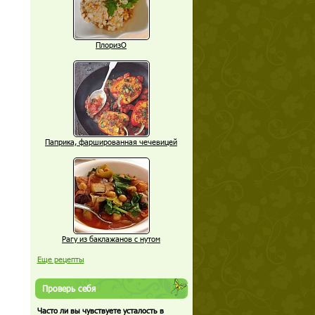
ПлоризО
Паприка, фаршированная чечевицей
Рагу из баклажанов с нутом
Еще рецепты
Проверь себя
Часто ли вы чувствуете усталость в