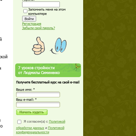
Запомнить меня на этом
компьютере
Регистрация
Забыли свой пароль?
й
ской
и
7 уроков стройности
от Людмилы Симиненко
Получите бесплатный курс на свой e-mail
Ваше имя: *
Ваш е-mail: *
и
Я согласен(а) с
Политикой
то
обработки данных
и
Политикой
конфиденциальности