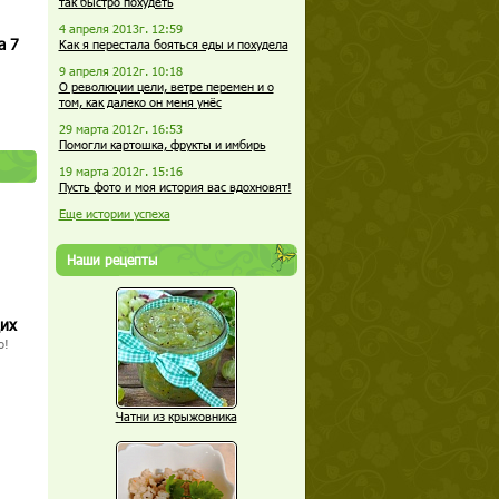
так быстро похудеть
4 апреля 2013г. 12:59
а 7
Как я перестала бояться еды и похудела
9 апреля 2012г. 10:18
О революции цели, ветре перемен и о
том, как далеко он меня унёс
29 марта 2012г. 16:53
Помогли картошка, фрукты и имбирь
19 марта 2012г. 15:16
Пусть фото и моя история вас вдохновят!
Еще истории успеха
Наши рецепты
щих
о!
Чатни из крыжовника