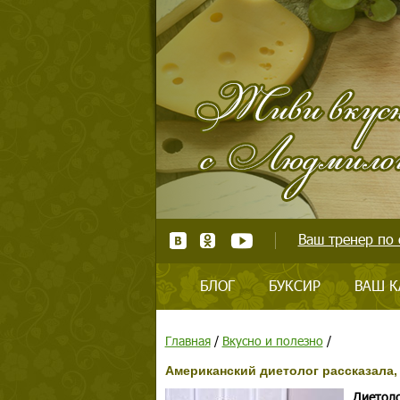
Ваш тренер по 
БЛОГ
БУКСИР
ВАШ К
Главная
/
Вкусно и полезно
/
Американский диетолог рассказала,
Диетоло