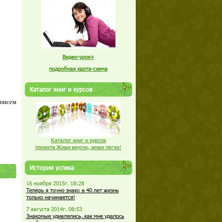
Видео-урок+
подробная карта-схема
Каталог книг и курсов
 писем
Каталог книг и курсов
проекта Живи вкусно, живи легко!
Истории успеха
16 ноября 2015г. 18:28
Теперь я точно знаю: в 40 лет жизнь
только начинается!
7 августа 2014г. 08:53
Знакомые удивлялись, как мне удалось