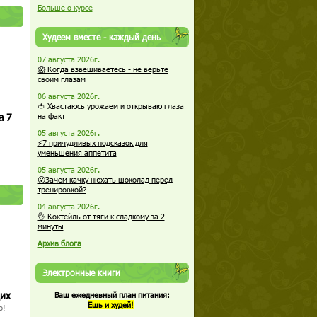
Больше о курсе
Худеем вместе - каждый день
07 августа 2026г.
😱 Когда взвешиваетесь - не верьте
своим глазам
06 августа 2026г.
🍅 Хвастаюсь урожаем и открываю глаза
а 7
на факт
05 августа 2026г.
⚡7 причудливых подсказок для
уменьшения аппетита
05 августа 2026г.
😮Зачем качку нюхать шоколад перед
тренировкой?
04 августа 2026г.
👌 Коктейль от тяги к сладкому за 2
минуты
Архив блога
Электронные книги
щих
Ваш ежедневный план питания:
Ешь и худей!
о!