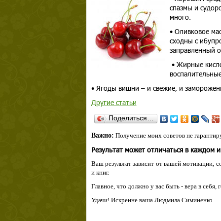
спазмы и судоро
много.
• Оливковое ма
сходны с ибупр
заправленный 
• Жирные кисло
воспалительные
• Ягоды вишни – и свежие, и заморожен
Другие статьи
Поделиться…
Важно:
Получение моих советов не гарантиру
Результат может отличаться в каждом 
Ваш результат зависит от вашей мотивации, с
и книг.
Главное, что должно у вас быть - вера в себя,
Удачи! Искренне ваша Людмила Симиненко.