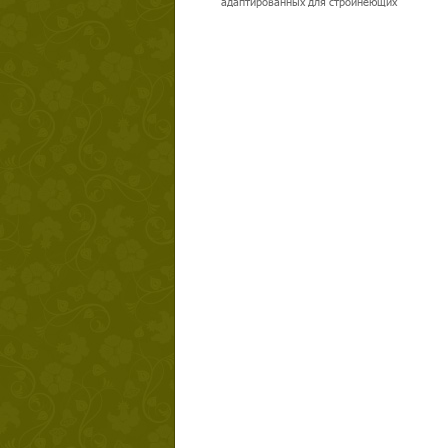
адаптированных для стройнеющих