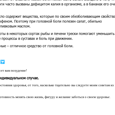
ги часто вызваны дефицитом калия в организме, а в бананах его оч
сло содержит вещества, которые по своим обезболивающим свойств
офеном. Поэтому при головной боли полезен салат, обильно
оливковым маслом.
ты в некоторых сортах рыбы и печени трески помогают уменьшить
 процессы в суставах и боль при движении.
ные – отличное средство от головной боли.
ет вам похудение!
индивидуальном случае.
остояния здоровья, от того, насколько тщательно вы следуете моим советам из
 готовность менять свою жизнь, фигуру и желание заботься о своем здоровье.