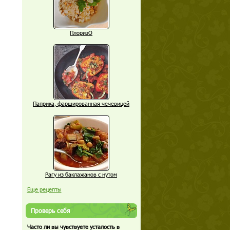
ПлоризО
Паприка, фаршированная чечевицей
Рагу из баклажанов с нутом
Еще рецепты
Проверь себя
Часто ли вы чувствуете усталость в