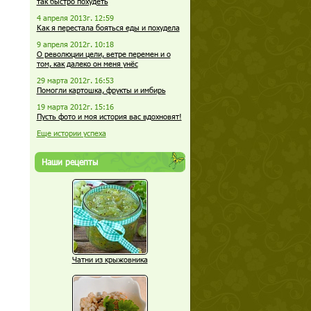
так быстро похудеть
4 апреля 2013г. 12:59
Как я перестала бояться еды и похудела
9 апреля 2012г. 10:18
О революции цели, ветре перемен и о
том, как далеко он меня унёс
29 марта 2012г. 16:53
Помогли картошка, фрукты и имбирь
19 марта 2012г. 15:16
Пусть фото и моя история вас вдохновят!
Еще истории успеха
Наши рецепты
Чатни из крыжовника