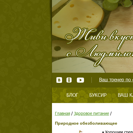
Ваш тренер по 
БЛОГ
БУКСИР
ВАШ К
Главная
/
Здоровое питание
/
Природное обезболивающее
• Хорошим сред