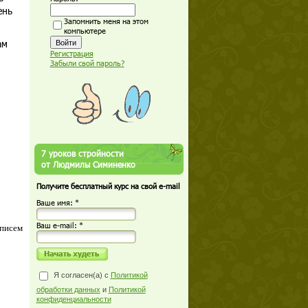
ень
Запомнить меня на этом
компьютере
ам
Регистрация
Забыли свой пароль?
7 уроков стройности
от Людмилы Симиненко
Получите бесплатный курс на свой e-mail
Ваше имя: *
Ваш е-mail: *
 писем
Я согласен(а) с
Политикой
обработки данных
и
Политикой
конфиденциальности