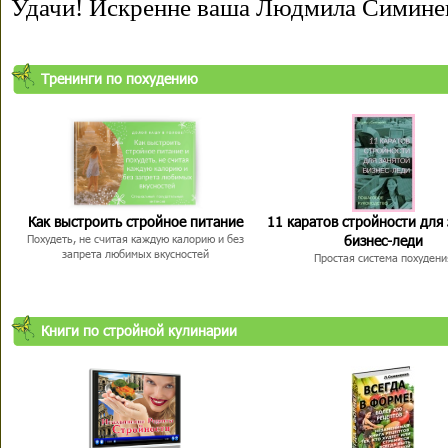
Удачи! Искренне ваша Людмила Симине
Тренинги по похудению
Как выстроить стройное питание
11 каратов стройности для
бизнес-леди
Похудеть, не считая каждую калорию и без
запрета любимых вкусностей
Простая система похудени
Книги по стройной кулинарии