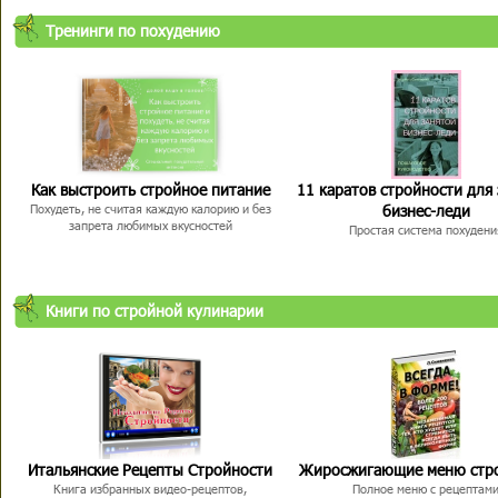
Тренинги по похудению
Как выстроить стройное питание
11 каратов стройности для
бизнес-леди
Похудеть, не считая каждую калорию и без
запрета любимых вкусностей
Простая система похудени
Книги по стройной кулинарии
Итальянские Рецепты Стройности
Жиросжигающие меню стр
Книга избранных видео-рецептов,
Полное меню с рецептам