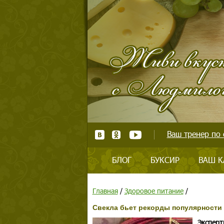
Ваш тренер по 
БЛОГ
БУКСИР
ВАШ К
Главная
/
Здоровое питание
/
Свекла бьет рекорды популярности
Эксперт