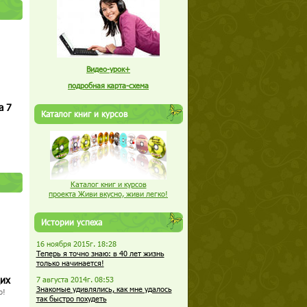
Видео-урок+
подробная карта-схема
а 7
Каталог книг и курсов
Каталог книг и курсов
проекта Живи вкусно, живи легко!
Истории успеха
16 ноября 2015г. 18:28
Теперь я точно знаю: в 40 лет жизнь
только начинается!
щих
7 августа 2014г. 08:53
Знакомые удивлялись, как мне удалось
о!
так быстро похудеть