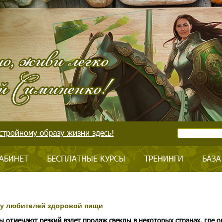
стройному образу жизни здесь!
АБИНЕТ
БЕСПЛАТНЫЕ КУРСЫ
ТРЕНИНГИ
БАЗА
 у любителей здоровой пищи
ы отмечают резкий взлет продаж свеклы в некоторых странах, где о