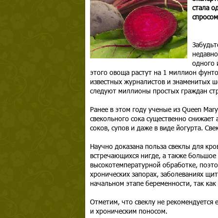
стала о
спросом
Забудьт
недавно
одного 
этого овоща растут на 1 миллион фунтов
известных журналистов и знаменитых ш
следуют миллионы простых граждан ст
Ранее в этом году ученые из Queen Mary
свекольного сока существенно снижает 
соков, супов и даже в виде йогурта. Св
Научно доказана польза свеклы для кро
встречающихся нигде, а также большое
высокотемпературной обработке, поэтом
хронических запорах, заболеваниях щи
начальном этапе беременности, так как
Отметим, что свеклу не рекомендуется
и хроническим поносом.