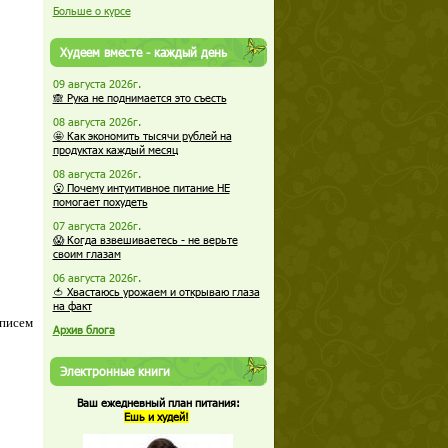
Больше о курсе
Худеем вместе - каждый день
09 августа 2026г.
🙈 Рука не поднимается это съесть
08 августа 2026г.
🤩 Как экономить тысячи рублей на
продуктах каждый месяц
08 августа 2026г.
😮 Почему интуитивное питание НЕ
помогает похудеть
07 августа 2026г.
😱 Когда взвешиваетесь - не верьте
своим глазам
06 августа 2026г.
🍅 Хвастаюсь урожаем и открываю глаза
на факт
 писем
Архив блога
Электронные книги
Ваш ежедневный план питания:
Ешь и худей!