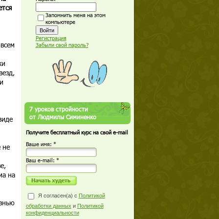
ется
Запомнить меня на этом
компьютере
Регистрация
овсем
Забыли свой пароль?
жи
везд,
и
7 уроков стройности
от Людмилы Симиненко
виде
Получите бесплатный курс на свой e-mail
Ваше имя: *
 не
Ваш е-mail: *
е,
ма на
Я согласен(а) с
Политикой
езнью
обработки данных
и
Политикой
конфиденциальности