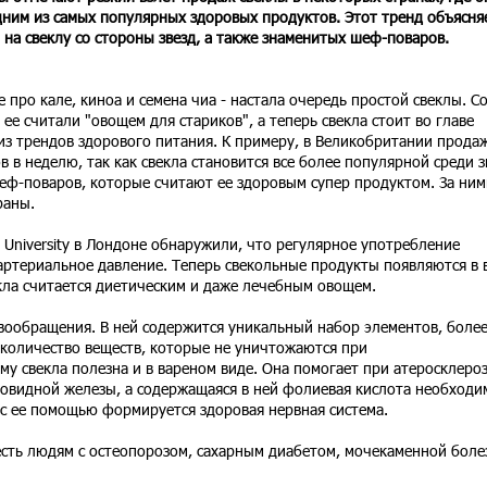
дним из самых популярных здоровых продуктов. Этот тренд объясня
 на свеклу со стороны звезд, а также знаменитых шеф-поваров.
е про кале, киноа и семена чиа - настала очередь простой свеклы. С
 ее считали "овощем для стариков", а теперь свекла стоит во главе
из трендов здорового питания. К примеру, в Великобритании прода
 в неделю, так как свекла становится все более популярной среди з
еф-поваров, которые считают ее здоровым супер продуктом. За ним
раны.
 University в Лондоне обнаружили, что регулярное употребление
артериальное давление. Теперь свекольные продукты появляются в 
екла считается диетическим и даже лечебным овощем.
вообращения. В ней содержится уникальный набор элементов, более
 количество веществ, которые не уничтожаются при
у свекла полезна и в вареном виде. Она помогает при атеросклероз
товидной железы, а содержащаяся в ней фолиевая кислота необходи
 с ее помощью формируется здоровая нервная система.
 есть людям с остеопорозом, сахарным диабетом, мочекаменной бол