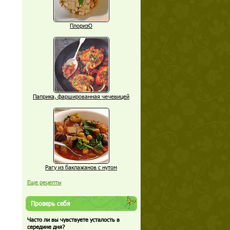
ПлоризО
Паприка, фаршированная чечевицей
Рагу из баклажанов с нутом
Еще рецепты
Проверь себя
Часто ли вы чувствуете усталость в
середине дня?