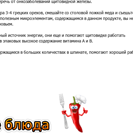
еречь от онкозаболеваний щитовидной железы.
дра 3-4 грецких орехов, смешайте со столовой ложкой меда и съешьт
 полезным микроэлементам, содержащимся в данном продукте, вы н
ровьем.
чный источник энергии, они еще и помогают щитовидке работать
 в злаковых высокое содержание витамина А и В.
ержащиеся в больших количествах в шпинате, помогают хорошей ра