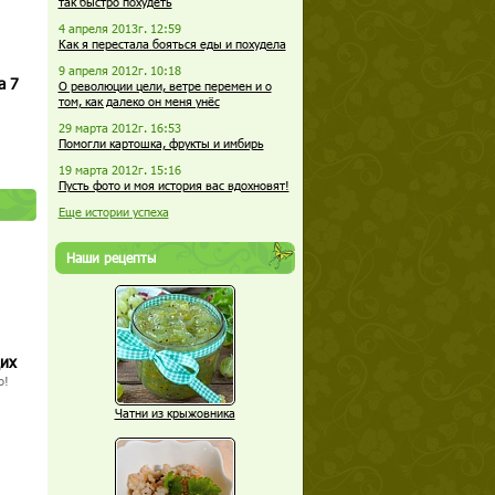
так быстро похудеть
4 апреля 2013г. 12:59
Как я перестала бояться еды и похудела
9 апреля 2012г. 10:18
а 7
О революции цели, ветре перемен и о
том, как далеко он меня унёс
29 марта 2012г. 16:53
Помогли картошка, фрукты и имбирь
19 марта 2012г. 15:16
Пусть фото и моя история вас вдохновят!
Еще истории успеха
Наши рецепты
щих
о!
Чатни из крыжовника