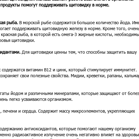
продукты помогут поддерживать щитовидку в норме.
кая рыба.
В морской рыбе содержится большое количество йода. Им
огает поддерживать щитовидную железу в норме. Кроме того, очен
 красная рыба, в которой есть омега-3 жирные кислоты, необходим
ровья щитовидки.
сидантами.
Для щитовидки ценны тем, что способны защитить вашу
х содержатся витамин В12 и цинк, который стимулирует иммунитет.
охраняет свои полезные свойства. Мидии, креветки, рапаны, кальма
гаты йодом и различными минералами, которые защищают от боле
ень легко усваиваются организмом.
 печени и сердца. Содержит массу микроэлементов, укрепляющих
содержанию антиоксидантов, которые помогают нашему организму
менно радиоактивное излучение очень негативно влияет на здоровь