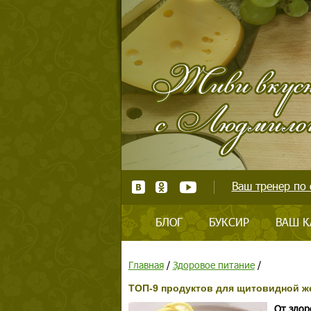
Ваш тренер по 
БЛОГ
БУКСИР
ВАШ К
Главная
/
Здоровое питание
/
ТОП-9 продуктов для щитовидной ж
От здор