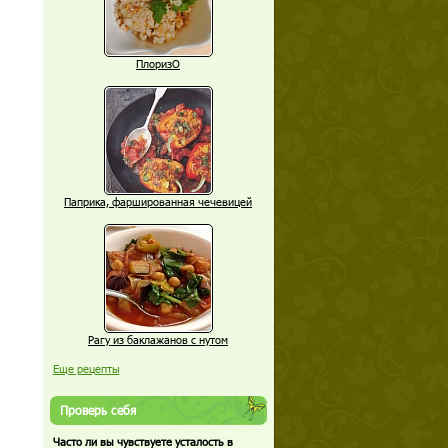
ПлоризО
Паприка, фаршированная чечевицей
Рагу из баклажанов с нутом
Еще рецепты
Проверь себя
Часто ли вы чувствуете усталость в