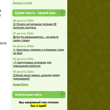
Больше о курсе
е
Худеем вместе - каждый день
е
08 августа 2026г.
😮 Почему интуитивное питание НЕ
помогает похудеть
07 августа 2026г.
😱 Когда взвешиваетесь - не верьте
своим глазам
боте
06 августа 2026г.
🍅 Хвастаюсь урожаем и открываю глаза
на факт
05 августа 2026г.
⚡7 причудливых подсказок для
уменьшения аппетита
05 августа 2026г.
😮Зачем качку нюхать шоколад перед
тренировкой?
Архив блога
Электронные книги
Ваш ежедневный план питания:
Ешь и худей!