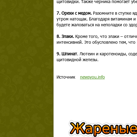
щитовидки. Также черника помогает уб
7. Орехи с медом.
Разомните в ступке я
утром натощак. Благодаря витаминам и
будете жаловаться на неполадки со здо
8. Злаки.
Кроме того, что злаки – отли
интенсивней. Это обусловлено тем, что
9. Шпинат
. Лютеин и каротеноиды, сод
щитовидной железы.
Источник
newsyou.info