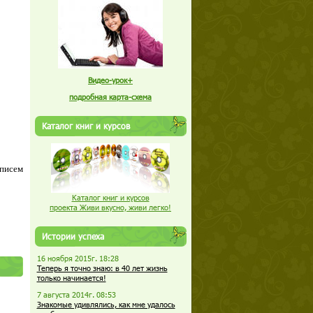
Видео-урок+
подробная карта-схема
Каталог книг и курсов
 писем
Каталог книг и курсов
проекта Живи вкусно, живи легко!
Истории успеха
16 ноября 2015г. 18:28
Теперь я точно знаю: в 40 лет жизнь
только начинается!
7 августа 2014г. 08:53
Знакомые удивлялись, как мне удалось