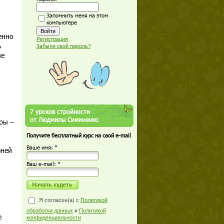
Запомнить меня на этом
компьютере
енно
Регистрация
ь
Забыли свой пароль?
ые
7 уроков стройности
от Людмилы Симиненко
ры –
Получите бесплатный курс на свой e-mail
Ваше имя: *
зней
Ваш е-mail: *
Я согласен(а) с
Политикой
обработки данных
и
Политикой
е
конфиденциальности