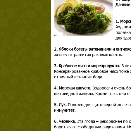
Данные 
1. Морс
йод пом
полезна
для здо
2. Яблоки богаты витаминами и антиок
железу от развития раковых клеток.
3. Крабовое мясо и морепродукты.
В ни
Консервированное крабовое мясо тоже с
отличный источник йода.
4. Морская капуста.
Водоросли очень бо
щитовидной железы. Кроме того, они оч
5. Лук.
Полезен для щитовидной железы,
иммунитет.
6. Черника.
Эта ягода – рекордсмен по 
бороться со свободными радикалами. И