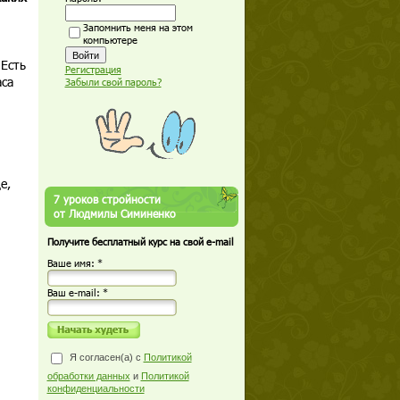
Запомнить меня на этом
компьютере
 Есть
Регистрация
аса
Забыли свой пароль?
е,
7 уроков стройности
от Людмилы Симиненко
Получите бесплатный курс на свой e-mail
Ваше имя: *
Ваш е-mail: *
Я согласен(а) с
Политикой
обработки данных
и
Политикой
конфиденциальности