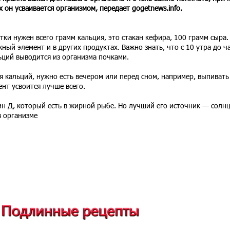
х он усваивается организмом, передает gogetnews.info.
утки нужен всего грамм кальция, это стакан кефира, 100 грамм сыра.
жный элемент и в других продуктах. Важно знать, что с 10 утра до ч
ьций выводится из организма почками.
я кальций, нужно есть вечером или перед сном, например, выпивать
ент усвоится лучше всего.
н Д, который есть в жирной рыбе. Но лучший его источник — солнц
в организме