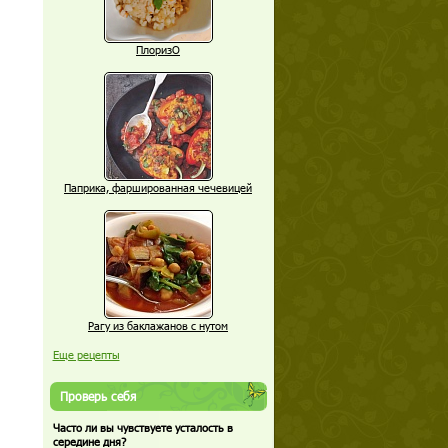
ПлоризО
Паприка, фаршированная чечевицей
Рагу из баклажанов с нутом
Еще рецепты
Проверь себя
Часто ли вы чувствуете усталость в
середине дня?