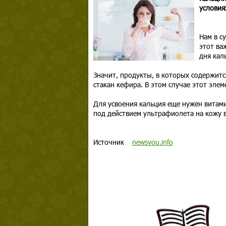
условия
Нам в с
этот ва
дня кал
Значит, продукты, в которых содержитс
стакан кефира. В этом случае этот элем
Для усвоения кальция еще нужен витами
под действием ультрафиолета на кожу 
Источник
newsyou.info