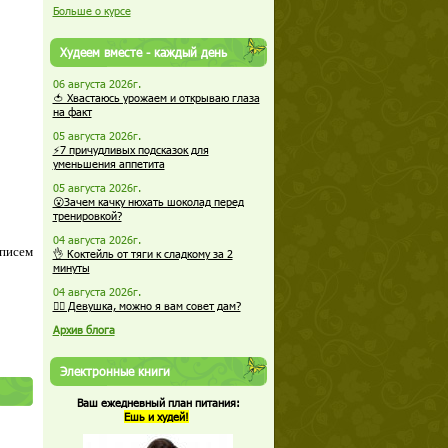
Больше о курсе
Худеем вместе - каждый день
06 августа 2026г.
🍅 Хвастаюсь урожаем и открываю глаза
на факт
05 августа 2026г.
⚡7 причудливых подсказок для
уменьшения аппетита
05 августа 2026г.
😮Зачем качку нюхать шоколад перед
тренировкой?
04 августа 2026г.
 писем
👌 Коктейль от тяги к сладкому за 2
минуты
04 августа 2026г.
🏋️‍♀️ Девушка, можно я вам совет дам?
Архив блога
Электронные книги
Ваш ежедневный план питания:
Ешь и худей!