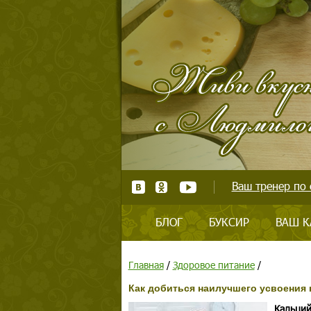
Ваш тренер по 
БЛОГ
БУКСИР
ВАШ К
Главная
/
Здоровое питание
/
Как добиться наилучшего усвоения 
Кальций