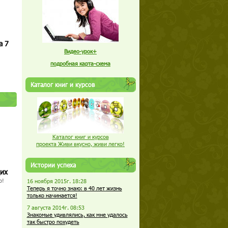
а 7
Видео-урок+
подробная карта-схема
Каталог книг и курсов
Каталог книг и курсов
проекта Живи вкусно, живи легко!
Истории успеха
щих
о!
16 ноября 2015г. 18:28
Теперь я точно знаю: в 40 лет жизнь
только начинается!
7 августа 2014г. 08:53
Знакомые удивлялись, как мне удалось
так быстро похудеть