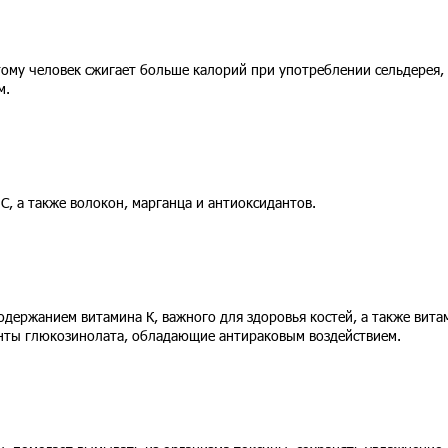
тому человек сжигает больше калорий при употреблении сельдерея,
м.
, а также волокон, марганца и антиоксидантов.
держанием витамина К, важного для здоровья костей, а также вита
енты глюкозинолата, обладающие антираковым воздействием.