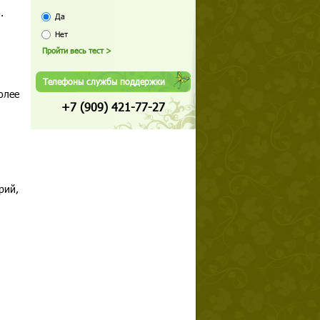
.
Да
Нет
Телефоны службы поддержки
олее
+7 (909) 421-77-27
рий,