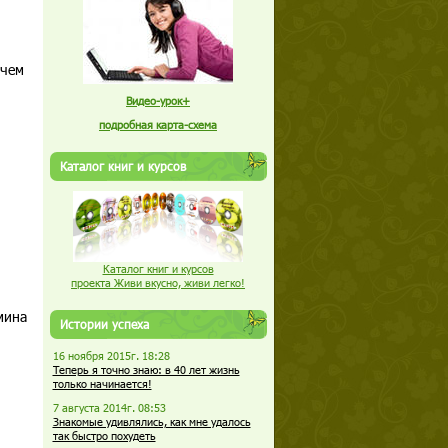
 чем
Видео-урок+
подробная карта-схема
Каталог книг и курсов
Каталог книг и курсов
проекта Живи вкусно, живи легко!
мина
Истории успеха
16 ноября 2015г. 18:28
Теперь я точно знаю: в 40 лет жизнь
только начинается!
7 августа 2014г. 08:53
Знакомые удивлялись, как мне удалось
так быстро похудеть