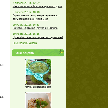
4 апреля 2013г. 12:59
Как я перестала бояться еды и похудела
9 апреля 2012г. 10:18
О революции цели, ветре перемен и о
том, как далеко он меня унёс
29 марта 2012г. 16:53
Помогли картошка, фрукты и имбирь
19 марта 2012г. 15:16
Пусть фото и моя история вас вдохновят!
Еще истории успеха
Наши рецепты
нии
Чатни из крыжовника
жает