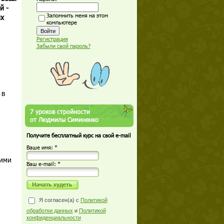
й -
Запомнить меня на этом
их
компьютере
Регистрация
Забыли свой пароль?
 в
7 уроков стройности
от Людмилы Симиненко
Получите бесплатный курс на свой e-mail
Ваше имя: *
кими
Ваш е-mail: *
Я согласен(а) с
Политикой
обработки данных
и
Политикой
конфиденциальности