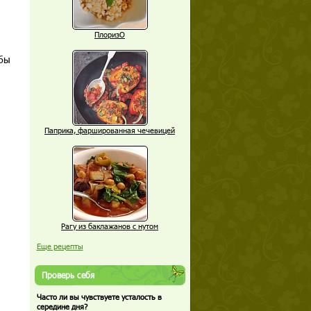
ПлоризО
обы
Паприка, фаршированная чечевицей
Рагу из баклажанов с нутом
Еще рецепты
Проверь себя
Часто ли вы чувствуете усталость в
середине дня?