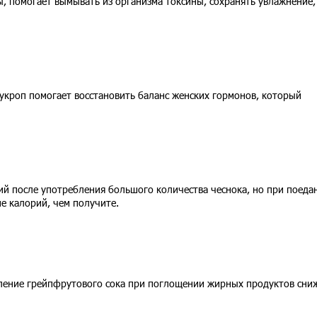
, помогает вымывать из организма токсины, сохранять увлажнение,
укроп помогает восстановить баланс женских гормонов, который
ий после употребления большого количества чеснока, но при поеда
е калорий, чем получите.
ление грейпфрутового сока при поглощении жирных продуктов сни