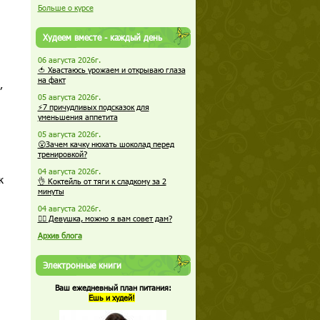
Больше о курсе
Худеем вместе - каждый день
06 августа 2026г.
🍅 Хвастаюсь урожаем и открываю глаза
на факт
,
05 августа 2026г.
⚡7 причудливых подсказок для
уменьшения аппетита
05 августа 2026г.
😮Зачем качку нюхать шоколад перед
тренировкой?
04 августа 2026г.
к
👌 Коктейль от тяги к сладкому за 2
минуты
04 августа 2026г.
🏋️‍♀️ Девушка, можно я вам совет дам?
Архив блога
Электронные книги
Ваш ежедневный план питания:
Ешь и худей!