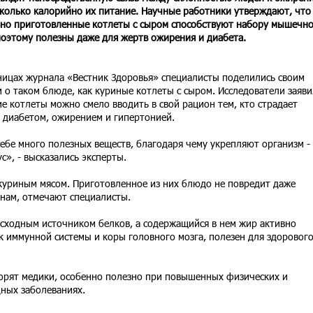
сколько калорийно их питание. Научные работники утверждают, что
но приготовленные котлеты с сыром способствуют набору мышечн
поэтому полезны даже для жертв ожирения и диабета.
ницах журнала «Вестник Здоровья» специалисты поделились своим
 о таком блюде, как куриные котлеты с сыром. Исследователи заяви
ие котлеты можно смело вводить в свой рацион тем, кто страдает
 диабетом, ожирением и гипертонией.
ебе много полезных веществ, благодаря чему укрепляют организм -
», - высказались эксперты.
 куриным мясом. Приготовленное из них блюдо не повредит даже
ам, отмечают специалисты.
осходным источником белков, а содержащийся в нем жир активно
 иммунной системы и коры головного мозга, полезен для здоровог
оворят медики, особенно полезно при повышенных физических и
дных заболеваниях.