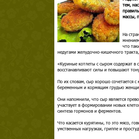
тем, на
правиль
массы, 
На стра
мнением
что так
недугами желудочно-кишечного тракта,
«Куриные котлеты с сыром содержат в с
восстанавливают силы и повышают тонус
По их словам, сыр хорошо сочетается с
беременным и кормящим грудью женщин
Они напомнили, что сыр является прев
участвует в формировании новых клеток
синтеза гормонов и ферментов.
Что касается курятины, то это мясо, г
умственных нагрузках, гриппе и просту