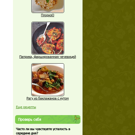
ПлоризО
Паприка, фаршированная чечевицей
Рагу из баклажанов с нутом
Еще рецепты
Проверь себя
Часто ли вы чувствуете усталость в
середине дня?