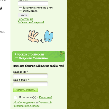
Запомнить меня на этом
ой
компьютере
Регистрация
Забыли свой пароль?
ли,
7 уроков стройности
от Людмилы Симиненко
Получите бесплатный курс на свой e-mail
Ваше имя: *
Ваш е-mail: *
о
Я согласен(а) с
Политикой
обработки данных
и
Политикой
конфиденциальности