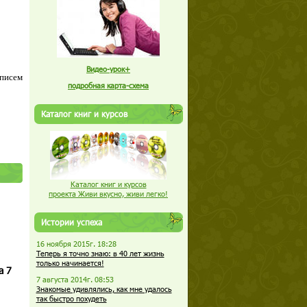
Видео-урок+
 писем
подробная карта-схема
Каталог книг и курсов
Каталог книг и курсов
проекта Живи вкусно, живи легко!
Истории успеха
16 ноября 2015г. 18:28
Теперь я точно знаю: в 40 лет жизнь
только начинается!
а 7
7 августа 2014г. 08:53
Знакомые удивлялись, как мне удалось
так быстро похудеть