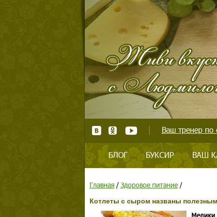
Ваш тренер по 
БЛОГ
БУКСИР
ВАШ К
Главная
/
Здоровое питание
/
Котлеты с сыром названы полезны
Медики 