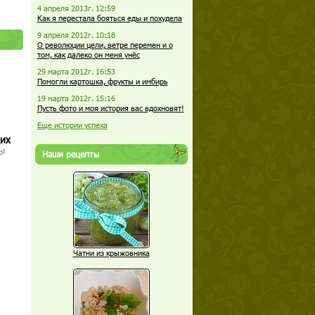
4 апреля 2013г. 12:59
Как я перестала бояться еды и похудела
9 апреля 2012г. 10:18
О революции цели, ветре перемен и о
том, как далеко он меня унёс
29 марта 2012г. 16:53
Помогли картошка, фрукты и имбирь
19 марта 2012г. 15:16
Пусть фото и моя история вас вдохновят!
Еще истории успеха
щих
о!
Наши рецепты
Чатни из крыжовника