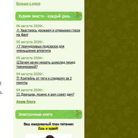
Больше о курсе
Худеем вместе - каждый день
06 августа 2026г.
🍅 Хвастаюсь урожаем и открываю глаза
на факт
05 августа 2026г.
⚡7 причудливых подсказок для
уменьшения аппетита
05 августа 2026г.
😮Зачем качку нюхать шоколад перед
тренировкой?
04 августа 2026г.
👌 Коктейль от тяги к сладкому за 2
!
минуты
04 августа 2026г.
о.
🏋️‍♀️ Девушка, можно я вам совет дам?
Архив блога
Электронные книги
Ваш ежедневный план питания:
Ешь и худей!