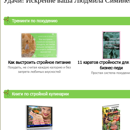
Удачи! Искренне ваша Людмила Симине
Тренинги по похудению
Как выстроить стройное питание
11 каратов стройности для
бизнес-леди
Похудеть, не считая каждую калорию и без
запрета любимых вкусностей
Простая система похудени
Книги по стройной кулинарии