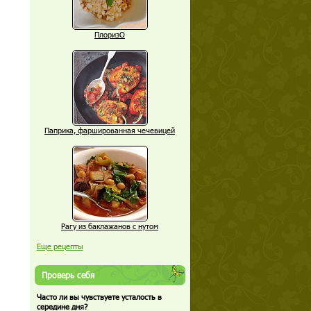
ПлоризО
Паприка, фаршированная чечевицей
Рагу из баклажанов с нутом
Еще рецепты
Проверь себя
Часто ли вы чувствуете усталость в
середине дня?