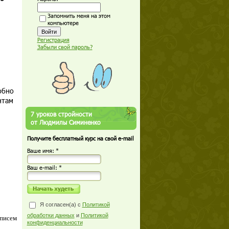
Запомнить меня на этом
компьютере
Регистрация
Забыли свой пароль?
обно
нтам
7 уроков стройности
от Людмилы Симиненко
Получите бесплатный курс на свой e-mail
Ваше имя: *
Ваш е-mail: *
Я согласен(а) с
Политикой
обработки данных
и
Политикой
 писем
конфиденциальности