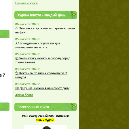
Больше о курсе
Худеем вместе - каждый день
06 августа 2026г.
🍅 Хвастаюсь урожаем и открываю глаза
на факт
05 августа 2026г.
⚡7 причудливых подсказок для
уменьшения аппетита
05 августа 2026г.
😮Зачем качку нюхать шоколад перед
тренировкой?
04 августа 2026г.
👌 Коктейль от тяги к сладкому за 2
а 7
минуты
04 августа 2026г.
🏋️‍♀️ Девушка, можно я вам совет дам?
Архив блога
Электронные книги
Ваш ежедневный план питания:
Ешь и худей!