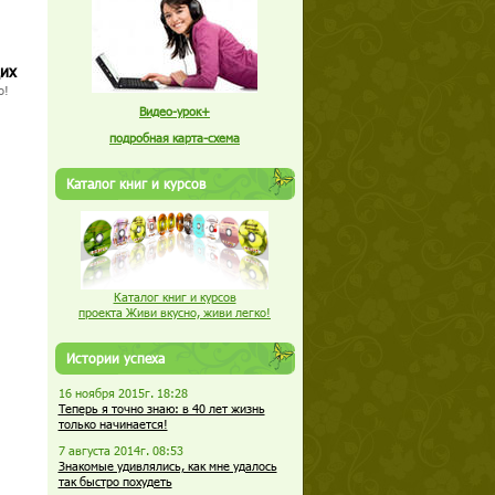
щих
о!
Видео-урок+
подробная карта-схема
Каталог книг и курсов
Каталог книг и курсов
проекта Живи вкусно, живи легко!
Истории успеха
16 ноября 2015г. 18:28
Теперь я точно знаю: в 40 лет жизнь
только начинается!
7 августа 2014г. 08:53
Знакомые удивлялись, как мне удалось
так быстро похудеть