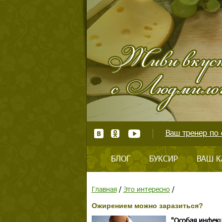
Ваш тренер по 
БЛОГ
БУКСИР
ВАШ К
Главная
/
Это интересно
/
Ожирением можно заразиться?
"Особая инфекц