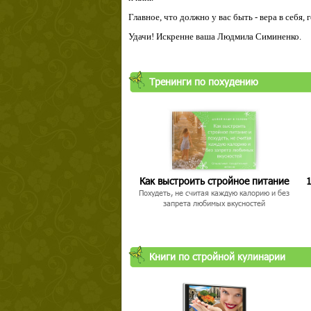
Главное, что должно у вас быть - вера в себя,
Удачи! Искренне ваша Людмила Симиненко.
Тренинги по похудению
Как выстроить стройное питание
1
Похудеть, не считая каждую калорию и без
запрета любимых вкусностей
Книги по стройной кулинарии