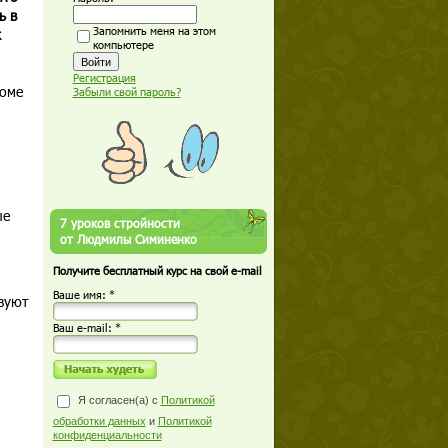
ь в
Запомнить меня на этом
к
компьютере
Регистрация
роме
Забыли свой пароль?
ые
7 уроков стройности
от Людмилы Симиненко
Получите бесплатный курс на свой e-mail
Ваше имя: *
вуют
Ваш е-mail: *
Я согласен(а) с
Политикой
обработки данных
и
Политикой
конфиденциальности