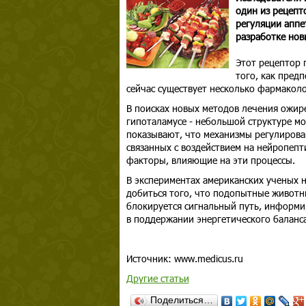
один из рецепт
регуляции аппе
разработке нов
Этот рецептор 
того, как пред
сейчас существует несколько фармаколо
В поисках новых методов лечения ожире
гипоталамусе - небольшой структуре мо
показывают, что механизмы регулирован
связанных с воздействием на нейропепт
факторы, влияющие на эти процессы.
В экспериментах американских ученых 
добиться того, что подопытные животны
блокируется сигнальный путь, информи
в поддержании энергетического баланса
Источник: www.medicus.ru
Другие статьи
Поделиться…