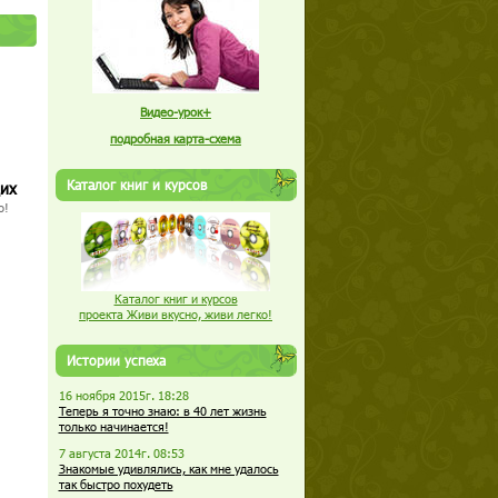
Видео-урок+
подробная карта-схема
Каталог книг и курсов
щих
о!
Каталог книг и курсов
проекта Живи вкусно, живи легко!
Истории успеха
16 ноября 2015г. 18:28
Теперь я точно знаю: в 40 лет жизнь
только начинается!
7 августа 2014г. 08:53
Знакомые удивлялись, как мне удалось
так быстро похудеть