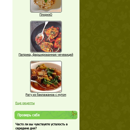
ПлоризО
Паприка, фаршированная чечевицей
Рагу из баклажанов с нутом
Еще рецепты
Проверь себя
Часто ли вы чувствуете усталость в
середине дня?