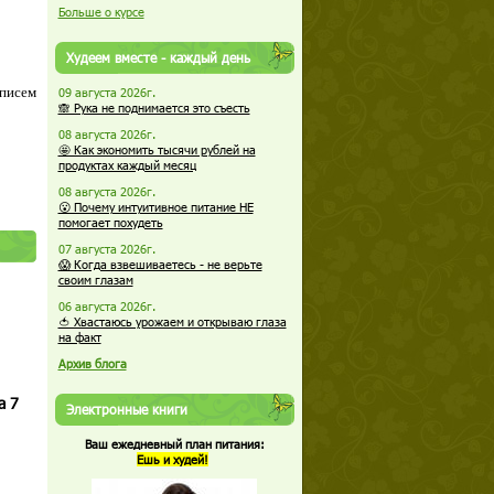
Больше о курсе
Худеем вместе - каждый день
 писем
09 августа 2026г.
🙈 Рука не поднимается это съесть
08 августа 2026г.
🤩 Как экономить тысячи рублей на
продуктах каждый месяц
08 августа 2026г.
😮 Почему интуитивное питание НЕ
помогает похудеть
07 августа 2026г.
😱 Когда взвешиваетесь - не верьте
своим глазам
06 августа 2026г.
🍅 Хвастаюсь урожаем и открываю глаза
на факт
Архив блога
а 7
Электронные книги
Ваш ежедневный план питания:
Ешь и худей!