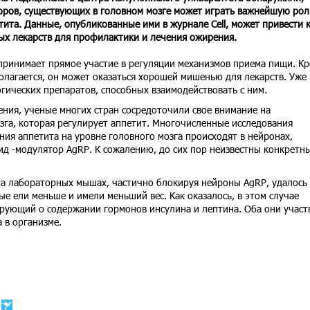
оров, существующих в головном мозге может играть важнейшую рол
тита. Данные, опубликованные ими в журнале Cell, может привести 
ых лекарств для профилактики и лечения ожирения.
принимает прямое участие в регуляции механизмов приема пищи. К
полагается, он может оказаться хорошей мишенью для лекарств. Уже
гических препаратов, способных взаимодействовать с ним.
ния, ученые многих стран сосредоточили свое внимание на
зга, которая регулирует аппетит. Многочисленные исследования
ия аппетита на уровне головного мозга происходят в нейронах,
ид -модулятор AgRP. К сожалению, до сих пор неизвестны конкретн
на лабораторных мышах, частично блокируя нейроны AgRP, удалось
е ели меньше и имели меньший вес. Как оказалось, в этом случае
рующий о содержании гормонов инсулина и лептина. Оба они участ
 в организме.