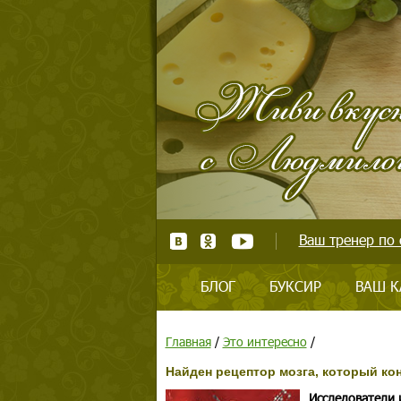
Ваш тренер по 
БЛОГ
БУКСИР
ВАШ К
Главная
/
Это интересно
/
Найден рецептор мозга, который ко
Исследователи 