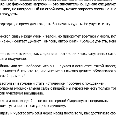
лярные физические нагрузки — это замечательно. Однако специалис
 мозг, не настроенный на стройность, может запросто свести на «н
 похудеть.
одходящее время для того, чтобы начать худеть. Не упустите эту
-стоп связь между умом и телом, но приоритет все-таки у мозга, по
ием», - считает Джанет Томпсон, автор книги «Больше думать, ме
 это не что иное, как следствие противоречивых, запутанных сигн
щего похудение.
йная? Или же, наоборот, что вы — пухлая и останетесь такой навсег
ь? Может быть, кто-то, чье мнение вы высоко цените, обмолвился о
тратой времени?
астрять» в голове и стать источником проблем с похудением,
опасная эмоциональная связь с пищей: мы перестаем есть только тог
если чувствуем насыщение.
тиком и шоколадкой — не все потеряно! Существуют специальные
помогут изменить ситуацию к лучшему.
ядеть и чувствовать себя через месяц после того, как достигнете сво