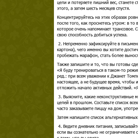
цели и потеряете лишний вес, станете с
этого, а затем шесть месяцев спустя.
Концентрируйтесь на этих образах ровно
после того, как проснетесь утром: в то
которое очень напоминает трансовое. 
свою способность добиться успеха.
2. Непременно зафиксируйте в письменн
картона), чего именно вы хотите дости
пробежать марафон, стать более выносл
Также запишите и то, что вы готовы сде
«Я буду тренироваться в таком-то режим
ред.: при всем уважении к Джанет Томп
настоящее, а не будущее время, чтобы 
отложить начало активных действий. «Я
3. Выясните, какие неконструктивные 
целей в прошлом. Составьте список все
часто заказываете пиццу на дом, употре
Затем напишите список альтернативных
4. Ведите дневник питания, записывайте
если вы сознательно не ограничиваете 
к тому, что вы едите.