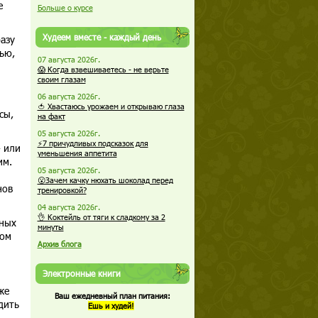
е
Больше о курсе
Худеем вместе - каждый день
азу
ью,
07 августа 2026г.
😱 Когда взвешиваетесь - не верьте
своим глазам
06 августа 2026г.
🍅 Хвастаюсь урожаем и открываю глаза
сы,
на факт
05 августа 2026г.
⚡7 причудливых подсказок для
» или
уменьшения аппетита
им.
05 августа 2026г.
😮Зачем качку нюхать шоколад перед
нов
тренировкой?
04 августа 2026г.
👌 Коктейль от тяги к сладкому за 2
нных
минуты
ком
Архив блога
Электронные книги
же
Ваш ежедневный план питания:
дить
Ешь и худей!