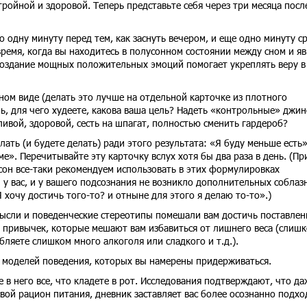
тройной и здоровой. Теперь представьте себя через три месяца посл
 одну минуту перед тем, как заснуть вечером, и еще одно минуту ср
 время, когда вы находитесь в полусонном состоянии между сном и яв
Создание мощных положительных эмоций помогает укреплять веру в
ом виде (делать это лучше на отдельной карточке из плотного
чь, для чего худеете, какова ваша цель? Надеть «контрольные» джин
ивой, здоровой, сесть на шпагат, полностью сменить гардероб?
лать (и будете делать) ради этого результата: «Я буду меньше есть
е». Перечитывайте эту карточку вслух хотя бы два раза в день. (Пр
сон все-таки рекомендуем использовать в этих формулировках
и у вас, и у вашего подсознания не возникло дополнительных соблаз
 хочу достичь того-то? и отныне для этого я делаю то-то».)
мысли и поведенческие стереотипы помешали вам достичь поставле
х привычек, которые мешают вам избавиться от лишнего веса (слиш
бляете слишком много алкоголя или сладкого и т.д.).
 моделей поведения, которых вы намерены придерживаться.
 в него все, что кладете в рот. Исследования подтверждают, что да
свой рацион питания, дневник заставляет вас более осознанно подхо