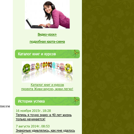
Видео-урок+
подробная карта-схема
Каталог книг и курсов
Каталог книг и курсов
проекта Живи вкусно, живи легко!
Истории успеха
 писем
16 ноября 2015г. 18:28
Теперь я точно знаю: в 40 лет жизнь
только начинается!
7 августа 2014г. 08:53
Знакомые удивлялись, как мне удалось