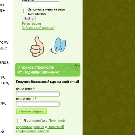
ты
Запомнить меня на этом
ет»
компьютере
Регистрация
Забыли свой пароль?
тому
ньше
алов,
7 уроков стройности
от Людмилы Симиненко
да,
 том,
Получите бесплатный курс на свой e-mail
Ваше имя: *
Ваш е-mail: *
да,
Я согласен(а) с
Политикой
обработки данных
и
Политикой
ей
конфиденциальности