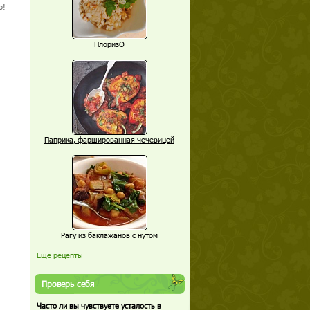
о!
ПлоризО
Паприка, фаршированная чечевицей
Рагу из баклажанов с нутом
Еще рецепты
Проверь себя
Часто ли вы чувствуете усталость в