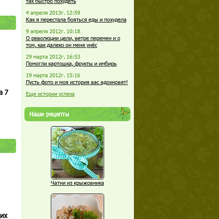
так быстро похудеть
4 апреля 2013г. 12:59
Как я перестала бояться еды и похудела
9 апреля 2012г. 10:18
О революции цели, ветре перемен и о
том, как далеко он меня унёс
29 марта 2012г. 16:53
Помогли картошка, фрукты и имбирь
19 марта 2012г. 15:16
Пусть фото и моя история вас вдохновят!
а 7
Еще истории успеха
Наши рецепты
Чатни из крыжовника
щих