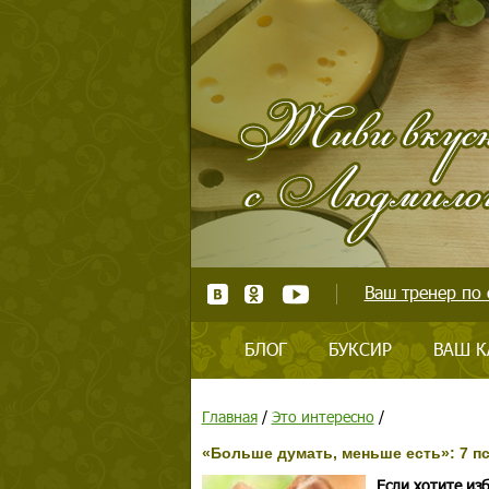
Ваш тренер по 
БЛОГ
БУКСИР
ВАШ К
Главная
/
Это интересно
/
«Больше думать, меньше есть»: 7 п
Если хотите из